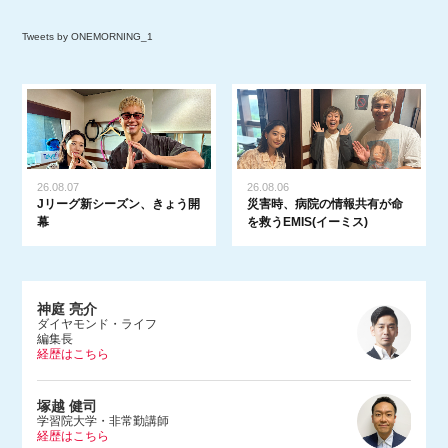
Tweets by ONEMORNING_1
26.08.07
26.08.06
Jリーグ新シーズン、きょう開
災害時、病院の情報共有が命
幕
を救うEMIS(イーミス)
神庭 亮介
ダイヤモンド・ライフ
編集長
経歴はこちら
1983年、埼玉県生まれ。早稲田大学法学部を卒業後、2005年に朝日
塚越 健司
新聞社入社。文化くらし報道部やデジタル編集部で記者をつとめ、2
学習院大学・非常勤講師
経歴はこちら
015年にダンス営業規制問題を追った『ルポ風営法改正 踊れる国の