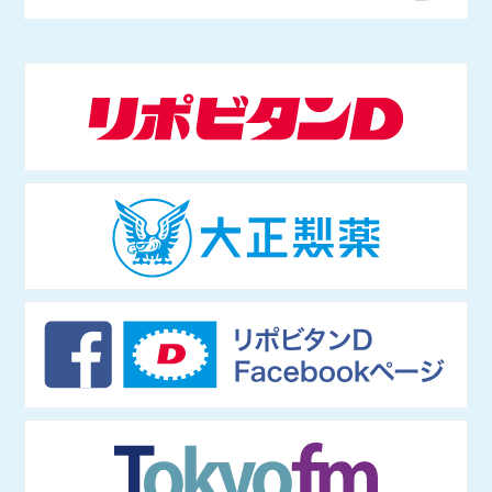
つくりかた』（河出書房新社）を上梓。2017年にBuzzFeed Japan入
社。ネットの話題やエンタメ、サブカルチャーなどを幅広く取材する
1984年東京都生まれ。学習院大学等で非常勤講師をつとめる。専門
かたわら、Abema TV「ABEMAヒルズ」（2018年9月〜）やNHKラ
は情報社会 学、社会哲学。仏哲学者ミシェル・フーコー研究のほ
ジオ「三宅民夫のマイあさ！」（2019年4月〜）に出演。
か、インターネットの技術 や権力構造などを研究し、単著に『ニュ
ースで読み解くネット社会の歩き方』（出版芸術社）をはじめ、共著
等多数。マスメディアでも積極的に発信し、朝日新 聞論壇委員（202
1年4月〜）もつとめる。