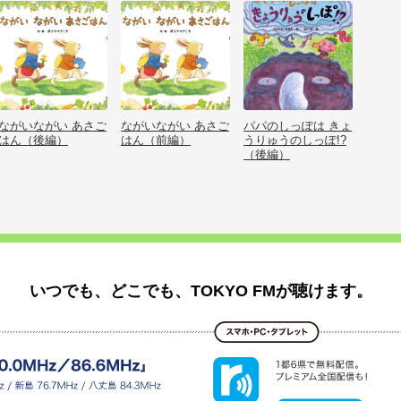
ながいながい あさご
ながいながい あさご
パパのしっぽは きょ
はん（後編）
はん（前編）
うりゅうのしっぽ!?
（後編）
いつでも、どこでも、TOKYO FMが聴けます。