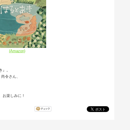
(Amazon)
き』。
 尚令さん、
。お楽しみに！