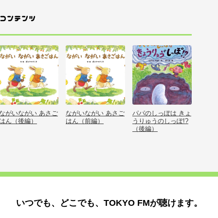
ながいながい あさご
ながいながい あさご
パパのしっぽは きょ
はん（後編）
はん（前編）
うりゅうのしっぽ!?
（後編）
いつでも、どこでも、TOKYO FMが聴けます。