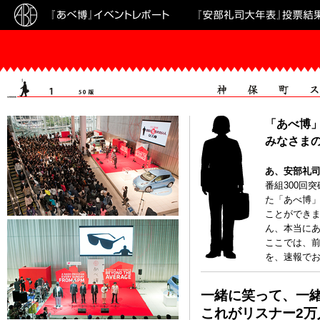
= $naviOpenTime){ ?>
「あべ博
みなさま
あ、安部礼
番組300回
た「あべ博
ことができ
ん、本当に
ここでは、
を、速報で
一緒に笑って、一
これがリスナー2