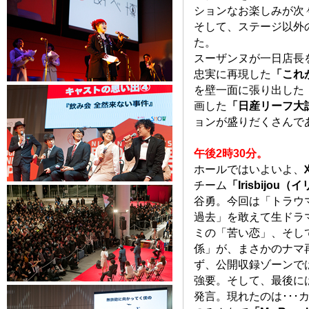
ションなお楽しみが次
そして、ステージ以外
た。
スーザンヌが一日店長
忠実に再現した
「これ
を壁一面に張り出した
画した
「日産リーフ大
ョンが盛りだくさんで
午後2時30分。
ホールではいよいよ、
チーム
「Irisbijou
谷勇。今回は「トラウ
過去」を敢えて生ドラ
ミの「苦い恋」、そし
係」が、まさかのナマ
ず、公開収録ゾーンで
強要。そして、最後に
発言。現れたのは･･･