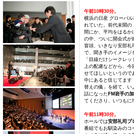
午前10時30分。
横浜の日産 グローバ
れていた。前代未聞の
間にか、平均をはるか
の中、ついに開会式が
冒頭、いきなり安部礼
で、聞き手のイメージ
「目線だけシークレッ
上の配慮などから、今
せてほしいというので
中にあると信じてます
替えの儀」を経て、い
話になった
FM岩手の
てくださり、いつもに
午前11時30分。
ホールでは
安部礼司プ
番組でもお馴染みのコ