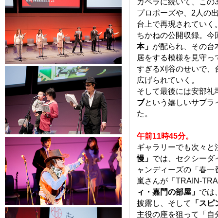
カペラに続いて、この
プロポーズや、2人の
台上で再現されていく
ちかねの公開収録。今
本」
が配られ、その台
居をする模様を見守っ
すぎる刈谷のせいで、
広げられていく。
そして最後には安部礼
ブ
という嬉しいサプラ
た。
午前11時45分。
ギャラリーでも次々と
慢」
では、セクシーダ
ャンディーズの「春一
嵐さんが「TRAIN-T
ィ・嘉門の部屋」
では
披露し、そして
「スピ
主役の座を狙って「自