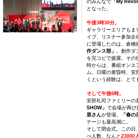
のみんなで
「My Revol
となった。
午後3時30分。
ギャラリーエリアもま
イブ、リスナー参加企
に登場したのは、倉橋
作ダンス部」
。創作ダ
を完コピで披露。その
時からは、番組オンエ
ム。日曜の黄昏時、安
くという経験は、とて
そして午後6時。
安部礼司ファミリーの
SHOW」
で会場が再び
里さん
が登場。
「春の
テージも最高潮に。
そして閉会式。この日
べ人数、なんと
2300