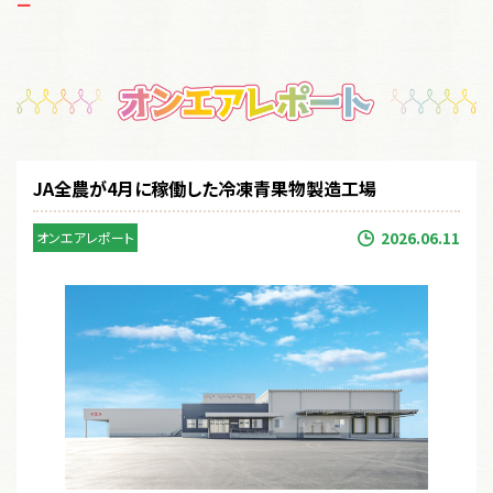
ー
オ
JA全農が4月に稼働した冷凍青果物製造工場
2026.06.11
オンエアレポート