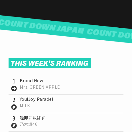
1
Brand New
Mrs. GREEN APPLE
2
You!Joy!Parade!
M!LK
3
是非に及ばず
乃木坂46