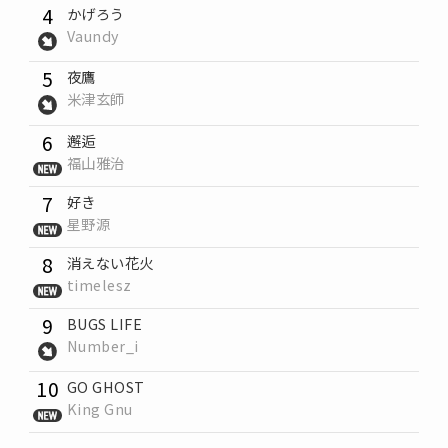
4
かげろう
Vaundy
5
夜鷹
米津玄師
6
邂逅
福山雅治
7
好き
星野源
8
消えない花火
timelesz
9
BUGS LIFE
Number_i
10
GO GHOST
King Gnu