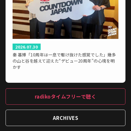
2026.07.30
秦 基博「10周年は一息で駆け抜けた感覚でした」幾多
の山と谷を越えて迎えた“デビュー20周年”の心境を明
かす
radikoタイムフリーで聴く
ARCHIVES