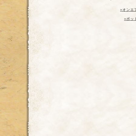
»オンエ
»ポッ