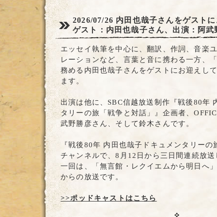
2026/07/26
内田也哉子さんをゲストに
ゲスト：内田也哉子さん、出演：阿武
エッセイ執筆を中心に、翻訳、作詞、音楽ユニッ
レーションなど、言葉と音に携わる一方、
務める内田也哉子さんをゲストにお迎えし
ます。
出演は他に、SBC信越放送制作『戦後80年
タリーの旅「戦争と対話」』企画者、OFFIC
武野勝彦さん、そして鈴木さんです。
『戦後80年 内田也哉子ドキュメンタリー
チャンネルで、8月12日から三日間連続放
一回は、「無言館・レクイエムから明日へ」で、
からの放送です。
>>ポッドキャストはこちら