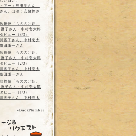
しい自分」
ュアー：島田明さん、
さん、出演：安藤舞さ
歌舞伎『もののけ姫』
川團子さん・中村壱太郎
タビュー（3/3）
川團子さん、中村壱太
依田謙一さん
歌舞伎『もののけ姫』
川團子さん・中村壱太郎
タビュー（2/3）
川團子さん、中村壱太
依田謙一さん
歌舞伎『もののけ姫』
川團子さん・中村壱太郎
タビュー（1/3）
川團子さん、中村壱太
»
BackNumber