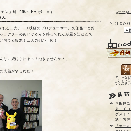
ケモン』対『崖の上のポニョ』
@reng
さん
汗まみれ
開される二大アニメ映画のプロデューサー、久保雅一と鈴
ャラクターのぬいぐるみを持ってれんが屋を訪ねた久
げ捨てる鈴木！二人の剣が一閃！
んなに続けられるの？飽きませんか？」
の火蓋が切られた！
iTunesな
ーションに
てくださ
内田也哉
えして（
ゲスト：
演：阿武
「ポール