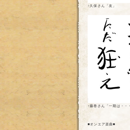
↑久保さん「友」
↑藤巻さん「一期は・・
■オンエア楽曲■