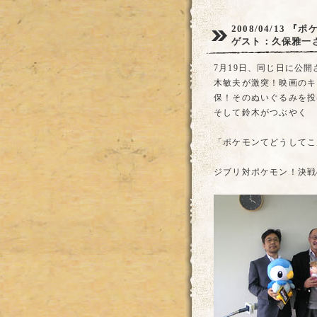
2008/04/13
『ポ
ゲスト：久保雅一
7月19日、同じ日に公
木敏夫が激突！映画のキ
保！そのぬいぐるみを投
そして鈴木がつぶやく
「ポケモンてどうしてこ
ジブリ対ポケモン！決戦