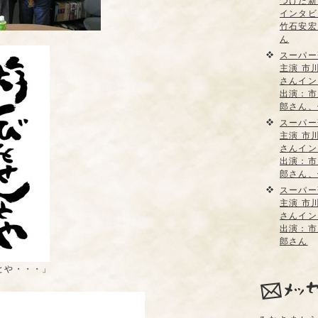
つけた新
インタビ
竹石安宏
ん
スーパー
主演 市
さんイン
出演：市
郎さん、
スーパー
主演 市
さんイン
出演：市
郎さん、
スーパー
主演 市
さんイン
出演：市
郎さん
とや・・・」