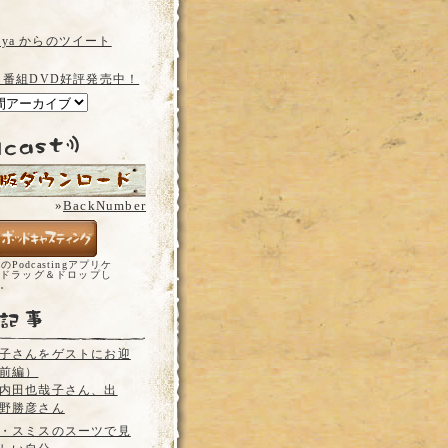
a_ya からのツイート
 番組DVD好評発売中！
»
BackNumber
どのPodcastingアプリケ
ドラッグ＆ドロップし
い。
子さんをゲストにお迎
前編）
内田也哉子さん、出
野勝彦さん
・スミスのスーツで見