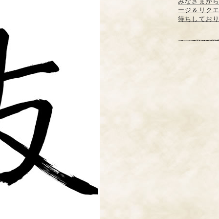
みなさまか
ージ＆リク
待ちしてお