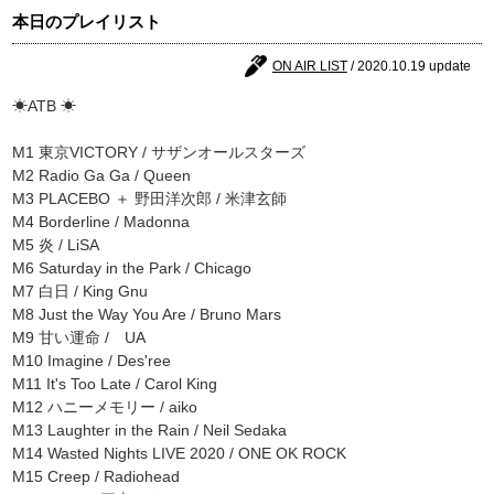
本日のプレイリスト
ON AIR LIST
/ 2020.10.19 update
☀ATB ☀
M1 東京VICTORY / サザンオールスターズ
M2 Radio Ga Ga / Queen
M3 PLACEBO ＋ 野田洋次郎 / 米津玄師
M4 Borderline / Madonna
M5 炎 / LiSA
M6 Saturday in the Park / Chicago
M7 白日 / King Gnu
M8 Just the Way You Are / Bruno Mars
M9 甘い運命 / UA
M10 Imagine / Des'ree
M11 It's Too Late / Carol King
M12 ハニーメモリー / aiko
M13 Laughter in the Rain / Neil Sedaka
M14 Wasted Nights LIVE 2020 / ONE OK ROCK
M15 Creep / Radiohead