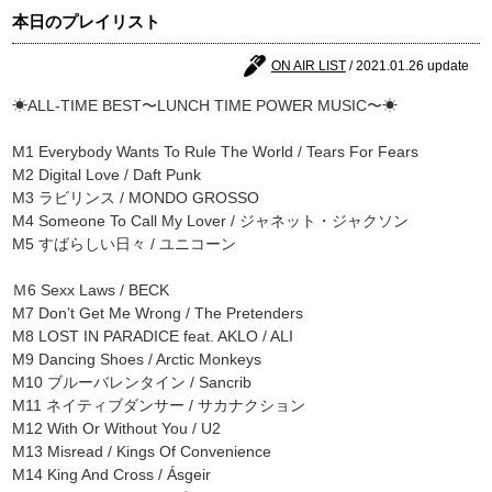
本日のプレイリスト
ON AIR LIST
/ 2021.01.26 update
☀ALL-TIME BEST〜LUNCH TIME POWER MUSIC〜☀
M1 Everybody Wants To Rule The World / Tears For Fears
M2 Digital Love / Daft Punk
M3 ラビリンス / MONDO GROSSO
M4 Someone To Call My Lover / ジャネット・ジャクソン
M5 すばらしい日々 / ユニコーン
Ｍ6 Sexx Laws / BECK
M7 Don’t Get Me Wrong / The Pretenders
M8 LOST IN PARADICE feat. AKLO / ALI
M9 Dancing Shoes / Arctic Monkeys
M10 ブルーバレンタイン / Sancrib
M11 ネイティブダンサー / サカナクション
M12 With Or Without You / U2
M13 Misread / Kings Of Convenience
M14 King And Cross / Ásgeir