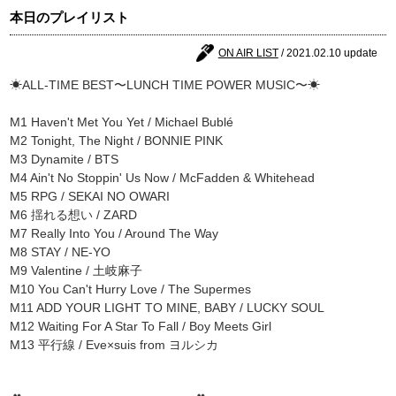
本日のプレイリスト
ON AIR LIST
/ 2021.02.10 update
☀ALL-TIME BEST〜LUNCH TIME POWER MUSIC〜☀
M1 Haven't Met You Yet / Michael Bublé
M2 Tonight, The Night / BONNIE PINK
M3 Dynamite / BTS
M4 Ain't No Stoppin' Us Now / McFadden & Whitehead
M5 RPG / SEKAI NO OWARI
M6 揺れる想い / ZARD
M7 Really Into You / Around The Way
M8 STAY / NE-YO
M9 Valentine / 土岐麻子
M10 You Can't Hurry Love / The Supermes
M11 ADD YOUR LIGHT TO MINE, BABY / LUCKY SOUL
M12 Waiting For A Star To Fall / Boy Meets Girl
M13 平行線 / Eve×suis from ヨルシカ