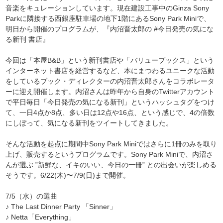
音楽をキュレーションしています。現在建設工事中のGinza Sony
Parkに隣接する西銀座駐車場の地下1階にあるSony Park Miniで、
明日から開催のプログラムが、『内沼晋太郎の #今日発売の気にな
る新刊 書店』
今回は「本屋B&B」という新刊書店や「バリューブックス」という
インターネット書店を経営するなど、本にまつわるユニークな活動
をしているブック・ディレクターの内沼晋太郎さんをコラボレータ
ーに迎え開催します。内沼さんは昨年から自身のTwitterアカウント
で平日毎日「今日発売の気になる新刊」というハッシュタグをつけ
て、一日4点か8点、多い日は12点や16点、という感じで、4の倍数
にしぼって、気になる新刊をツイートしてきました。
そんな活動を起点に期間中Sony Park Miniではさらに1冊のみを取り
上げ、販売するというプログラムです。Sony Park Miniで、内沼さ
んが選ぶ ”新鮮な、イキのいい、今日の一冊” との出会いが楽しめる
そうです。6/22(木)〜7/9(日)まで開催。
7/5（水）の選曲
♪ The Last Dinner Party 「Sinner」
♪ Netta「Everything」