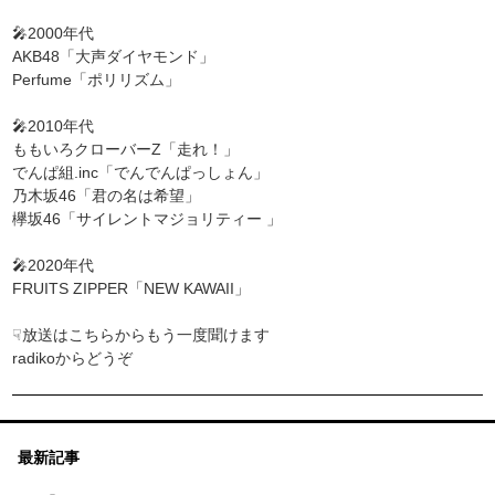
🎤2000年代
AKB48「大声ダイヤモンド」
Perfume「ポリリズム」
🎤2010年代
ももいろクローバーZ「走れ！」
でんぱ組.inc「でんでんぱっしょん」
乃木坂46「君の名は希望」
欅坂46「サイレントマジョリティー 」
🎤2020年代
FRUITS ZIPPER「NEW KAWAII」
☟放送はこちらからもう一度聞けます
radikoからどうぞ
最新記事