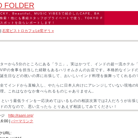
D FOLDER
UCKY、Beautiful、MUSIC VIBESで紹介したCAFE、BA
検索！他にも番組スタッフがプライベートで使う、TOKYO F
ンスポットを自らレポートします！
|
石窯ビストロカフェLe窯ぞう »
ターから5分のところにある「ラニ」。実はかつて、インドの超一流ホテル
VIPの食事を担当した経験もあるハリオムさんのお店です。本格的なインド
誕生日などの祝いの席に出張して、おいしいインド料理を振舞ってくれるの
全てインドから直輸入し、やたらに日本人向けにアレンジしていない現地の
理。これはなかなか食べられるものじゃありません。
から」という最低ラインを一応決めてはいるものの相談次第では2人だろうが出
ドの方なので、思い立ったら とりあえず相談してみてください！
ページ
http://raani.org/
6:00
|
パーマリンク
URL: