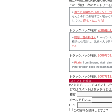
http://www.tfm.co.jp/cgi-bin/blog
この一覧は、次のエントリーを
»
ポカポカ陽気の日のランチ（
なんか今日の新宿すごく暖かく
じでウ...
[詳しくはこちら]
トラックバック時刻:
2006年01
»
嗚呼！花の料理人
from イ
横浜の住宅街に、兄弟４人で切
ちら]
トラックバック時刻:
2006年09
»
Ritalin.
from Snorting ritalin dan
Peter breggin book the ritalin fac
トラックバック時刻:
2007年12
コメントを投稿
(いままで、ここでコメントし
まではコメントは表示されませ
名前:
メールアドレス:
URL:
この情報を登録しますか?