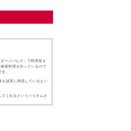
「タージパレス」で料理長を
の家庭料理を作っているので
です。
味を誠実に再現しているとい
張してくれるというハリオムさ