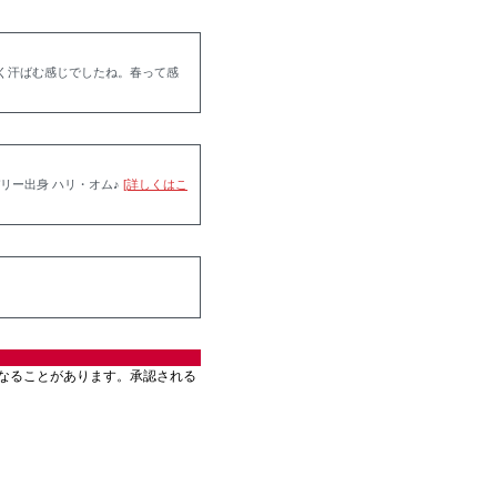
く汗ばむ感じでしたね。春って感
リー出身 ハリ・オム♪
[詳しくはこ
なることがあります。承認される