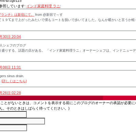
/mt-tb.cgi/115
参照しています:
インド家庭料理 ラニ
:
ブランチ）は新宿にて。
from @新宿で～す
て１９℃まで上がったみたいで僕もコートを脱いで歩いてました。なんか暖かいと言うか軽
月30日 20:04
ンド人シェフのブログ
り盛りする、話題の店がある。 「インド家庭料理ラニ」オーナーシェフは、インドニューデ
月08日 11:31
gers sinus drain.
t.
[詳しくはこちら]
月26日 02:28
たことがないときは、コメントを表示する前にこのブログのオーナーの承認が必要に
ん。そのときはしばらく待ってください。)