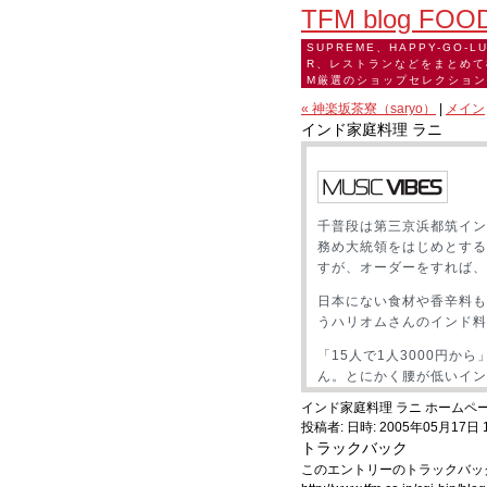
TFM blog FOO
SUPREME、HAPPY-GO-L
R、レストランなどをまとめて
M厳選のショップセレクショ
« 神楽坂茶寮（saryo）
|
メイン
インド家庭料理 ラニ
千普段は第三京浜都筑イン
務め大統領をはじめとする
すが、オーダーをすれば、
日本にない食材や香辛料も
うハリオムさんのインド料
「15人で1人3000円
ん。とにかく腰が低いイン
インド家庭料理 ラニ ホーム
投稿者: 日時: 2005年05月17日 1
トラックバック
このエントリーのトラックバック