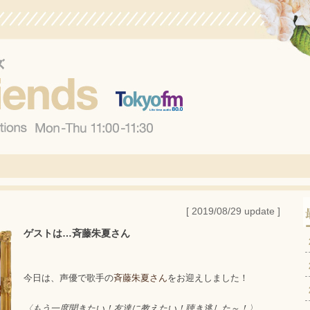
[ 2019/08/29 update ]
ゲストは…斉藤朱夏さん
今日は、声優で歌手の
斉藤朱夏さん
をお迎えしました！
〈もう一度聞きたい！友達に教えたい！聴き逃した～！〉