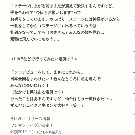
「ステージに上がる前は手足が震えて緊張するんですけど。
手を合わせて“今日もお願いします”って
お祈りをしています。やっぱり、ステージには神様がいるから
一礼をしてから（ステージに）出るっていうのは
礼儀かなって…でも（お客さん）みんなの顔を見れば
緊張は飛んでいっちゃう。」
＜LIVEなどで行ってみたい場所は？＞
「ソロデビューをして、まさにこれから…
日本全国をまわりたい！色んなところに足を運んで
みんなに会いに行く！
（なかでも興味ある場所は？）
行ったことはあるんですけど、仙台はもう一度行きたい…
ずんだシェイクと牛タンが大好き（笑）」
▼LIVE・リリース情報
ワンマンライブが決定！
朱演2019『くつひもの結び方』