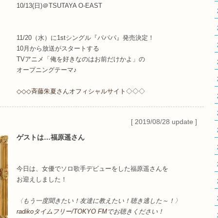
10/13(日)＠TSUTAYA O-EAST
11/20（水）に1stシングル『パパパ』発売決定！
10月から放送がスタートする
TVアニメ「俺を好きなのはお前だけかよ」の
オープニングテーマ♪
◇◇◇斉藤朱夏さんオフィシャルサイト◇◇◇
[ 2019/08/28 update ]
ゲストは…福原遥さん
今日は、女優でソロ歌手デビューをした福原遥さんを
お迎えしました！
〈もう一度聞きたい！友達に教えたい！聴き逃した～！〉
radikoタイムフリー/TOKYO FM
でお聴きください！