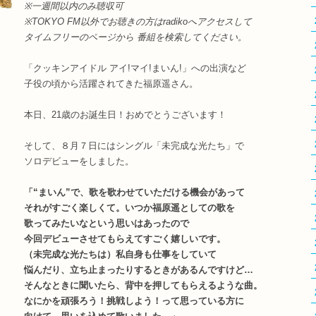
※一週間以内のみ聴収可
※TOKYO FM以外でお聴きの方はradikoへアクセスして
タイムフリーのページから 番組を検索してください。
「クッキンアイドル アイ!マイ!まいん!」への出演など
子役の頃から活躍されてきた福原遥さん。
本日、21歳のお誕生日！おめでとうございます！
そして、８月７日にはシングル「未完成な光たち」で
ソロデビューをしました。
「“まいん”で、歌を歌わせていただける機会があって
それがすごく楽しくて。いつか福原遥としての歌を
歌ってみたいなという思いはあったので
今回デビューさせてもらえてすごく嬉しいです。
（未完成な光たちは）私自身も仕事をしていて
悩んだり、立ち止まったりするときがあるんですけど…
そんなときに聞いたら、背中を押してもらえるような曲。
なにかを頑張ろう！挑戦しよう！って思っている方に