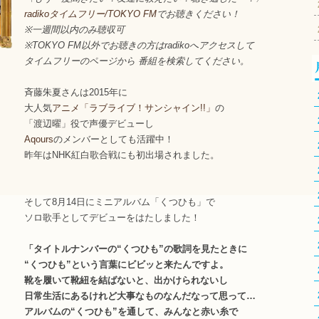
radikoタイムフリー/TOKYO FM
でお聴きください！
※一週間以内のみ聴収可
※TOKYO FM以外でお聴きの方はradikoへアクセスして
タイムフリーのページから 番組を検索してください。
斉藤朱夏さんは2015年に
大人気
アニメ「ラブライブ！サンシャイン!!」
の
「渡辺曜」役で声優デビューし
Aqours
のメンバーとしても活躍中！
昨年はNHK紅白歌合戦にも初出場されました。
そして8月14日にミニアルバム「くつひも」で
ソロ歌手としてデビューをはたしました！
「タイトルナンバーの“くつひも”の歌詞を見たときに
“くつひも”という言葉にビビッと来たんですよ。
靴を履いて靴紐を結ばないと、出かけられないし
日常生活にあるけれど大事なものなんだなって思って…
アルバムの“くつひも”を通して、みんなと赤い糸で