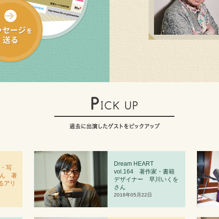
Dream HEART
者・写
vol.
1
64 著作家・書籍
さん 著
デザイナー 早川いくを
るアリ
さん
2016年05月22日