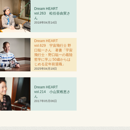
Dream HEART
vol.263 松任谷由実さ
ん
2018年04月14日
Dream HEART
vol.629 宇宙飛行士 野
口聡一さん 著書「宇宙
飛行士・野口聡一の着陸
哲学に学ぶ 50歳からは
じめる定年前退職」
2025年04月19日
Dream HEART
vol.2
1
4 小山実稚恵さ
ん
2017年05月06日