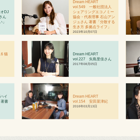
Dream HEART
vol.549 一般社団法人
ジオDJ
シェアリングエコノミー
さん
協会・代表理事 石山アン
い」
ジュさん 著書「分散する
生き方 多拠点ライフ」
2023年10月07日
.6 猫
Dream HEART
vol.227 矢島里佳さん
2017年08月05日
プハイ
Dream HEART
 著書
vol.
1
54 安田菜津紀
」
2016年03月13日