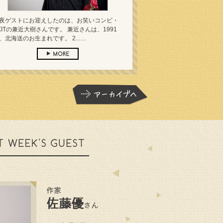
夜ゲストにお迎えしたのは、お笑いコンビ・
XITの兼近大樹さんです。 兼近さんは、1991
、北海送のお生まれです。 2...…
作家
佐藤優
さん