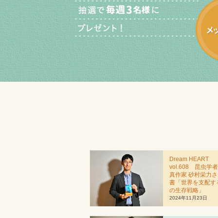
Dream HEART
vol.608 昆虫学
真作家 砂村栄力
書「世界を支配す
の生存戦略」
2024年11月23日