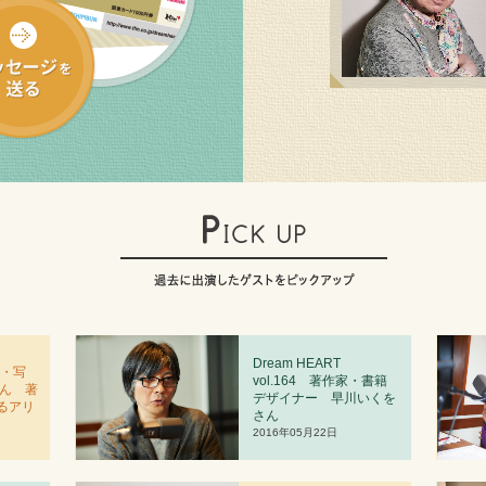
Dream HEART
者・写
vol.
1
64 著作家・書籍
さん 著
デザイナー 早川いくを
るアリ
さん
2016年05月22日