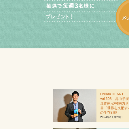
Dream HEART
vol.608 昆虫学
真作家 砂村栄力
書「世界を支配す
の生存戦略」
2024年11月23日