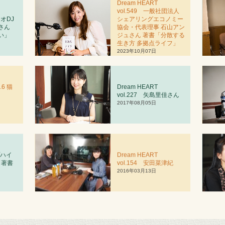
Dream HEART
vol.549 一般社団法人
ジオDJ
シェアリングエコノミー
さん
協会・代表理事 石山アン
い」
ジュさん 著書「分散する
生き方 多拠点ライフ」
2023年10月07日
.6 猫
Dream HEART
vol.227 矢島里佳さん
2017年08月05日
プハイ
Dream HEART
 著書
vol.
1
54 安田菜津紀
」
2016年03月13日