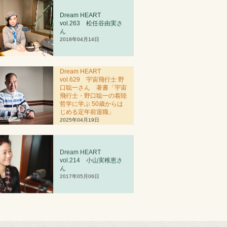
Dream HEART
vol.263 松任谷由実さ
ん
2018年04月14日
Dream HEART
vol.629 宇宙飛行士 野
口聡一さん 著書「宇宙
飛行士・野口聡一の着陸
哲学に学ぶ 50歳からは
じめる定年前退職」
2025年04月19日
Dream HEART
vol.2
1
4 小山実稚恵さ
ん
2017年05月06日