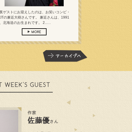
夜ゲストにお迎えしたのは、お笑いコンビ・
XITの兼近大樹さんです。 兼近さんは、1991
、北海送のお生まれです。 2...…
作家
佐藤優
さん