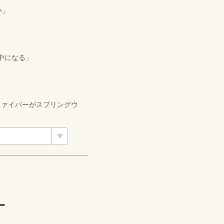
い」
夢中になる」
エアファイバーがスプリングウ