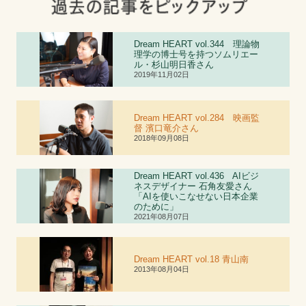
Dream HEART vol.344 理論物
理学の博士号を持つソムリエー
ル・杉山明日香さん
2019年11月02日
Dream HEART vol.284 映画監
督 濱口竜介さん
2018年09月08日
Dream HEART vol.436 AIビジ
ネスデザイナー 石角友愛さん
「AIを使いこなせない日本企業
のために」
2021年08月07日
Dream HEART vol.
1
8 青山南
2013年08月04日