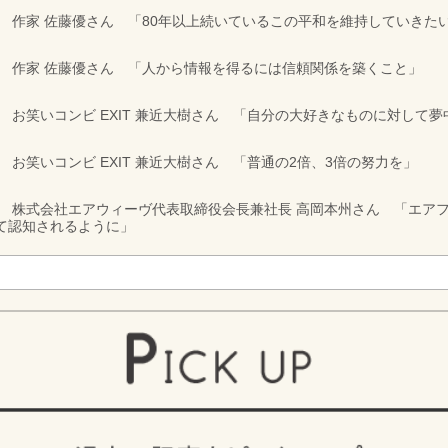
vol.678 作家 佐藤優さん 「80年以上続いているこの平和を維持していきた
vol.677 作家 佐藤優さん 「人から情報を得るには信頼関係を築くこと」
ol.676 お笑いコンビ EXIT 兼近大樹さん 「自分の大好きなものに対して
ol.675 お笑いコンビ EXIT 兼近大樹さん 「普通の2倍、3倍の努力を」
vol.674 株式会社エアウィーヴ代表取締役会長兼社長 高岡本州さん 「
て認知されるように」