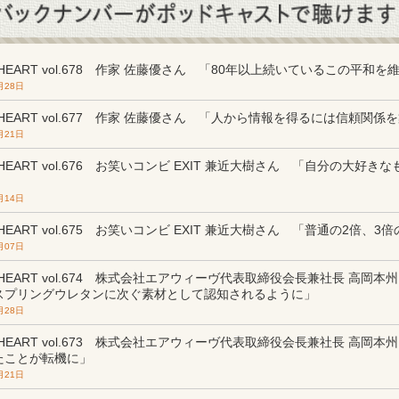
m HEART vol.678 作家 佐藤優さん 「80年以上続いているこの平和
月28日
m HEART vol.677 作家 佐藤優さん 「人から情報を得るには信頼関
月21日
m HEART vol.676 お笑いコンビ EXIT 兼近大樹さん 「自分の大好
月14日
m HEART vol.675 お笑いコンビ EXIT 兼近大樹さん 「普通の2倍、3
月07日
m HEART vol.674 株式会社エアウィーヴ代表取締役会長兼社長 高岡
スプリングウレタンに次ぐ素材として認知されるように」
月28日
m HEART vol.673 株式会社エアウィーヴ代表取締役会長兼社長 高岡
たことが転機に」
月21日