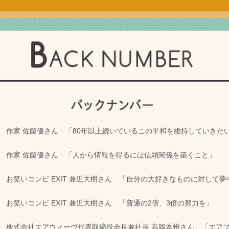
vol.678 作家 佐藤優さん 「80年以上続いているこの平和を維持していきた
vol.677 作家 佐藤優さん 「人から情報を得るには信頼関係を築くこと」
ol.676 お笑いコンビ EXIT 兼近大樹さん 「自分の大好きなものに対して
ol.675 お笑いコンビ EXIT 兼近大樹さん 「普通の2倍、3倍の努力を」
vol.674 株式会社エアウィーヴ代表取締役会長兼社長 高岡本州さん 「