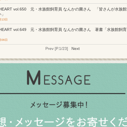
m HEART vol.650 元・水族館飼育員 なんかの菌さん 「皆さんが水
い」
月13日
m HEART vol.649 元・水族館飼育員 なんかの菌さん 著書「水族館
月06日
Prev [P.1/23]
Next