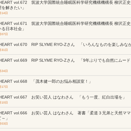
m HEART vol.672 筑波大学国際統合睡眠医科学研究機構機構長 柳沢
理を解きたい」
月14日
m HEART vol.671 筑波大学国際統合睡眠医科学研究機構機構長 柳沢
いる日本社会」
月07日
 HEART vol.670 RIP SLYME RYO-Zさん 「いろんなものを楽しみ
月31日
m HEART vol.669 RIP SLYME RYO-Zさん 「9年ぶりでも自然に
月24日
m HEART vol.668 「茂木健一郎のお悩み相談室！」
月17日
m HEART vol.667 お笑い芸人 はなわさん 「もう一度、紅白出場を」
月10日
m HEART vol.666 お笑い芸人 はなわさん 著書「柔道３兄弟と天然
て～」
月03日