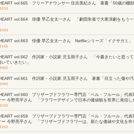
m HEART vol.665 フリーアナウンサー 住吉美紀さん 著書「50歳の棚
月27日
m HEART vol.664 俳優 早乙女太一さん 「劇団朱雀で大衆演劇をも
月20日
 HEART vol.663 俳優 早乙女太一さん Netflixシリーズ「イクサガミ」
月13日
m HEART vol.662 作詞家・小説家 児玉雨子さん 「今書きたいと思
書いていきたい」
月06日
m HEART vol.661 作詞家・小説家 児玉雨子さん 著書「目立った傷や
月29日
m HEART vol.660 プリザーブドフラワー専門店「ベル・フルール」
ナー 今野亮平さん 「フラワーデザインで日本の価値観を世界に発信し
月22日
m HEART vol.659 プリザーブドフラワー専門店「ベル・フルール」
ナー 今野亮平さん 「プリザーブドフラワーは、新たな価値や文化を作
月15日