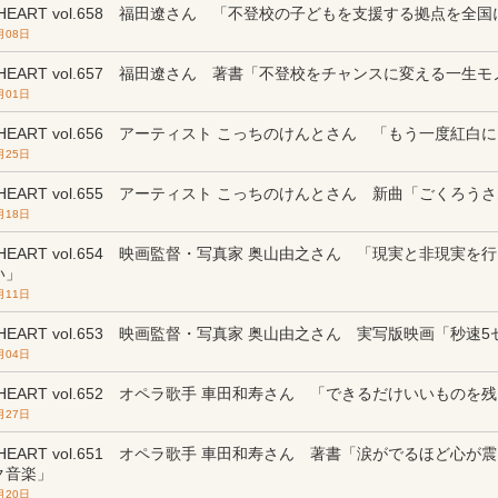
m HEART vol.658 福田遼さん 「不登校の子どもを支援する拠点を
月08日
m HEART vol.657 福田遼さん 著書「不登校をチャンスに変える一
月01日
m HEART vol.656 アーティスト こっちのけんとさん 「もう一度紅白
月25日
m HEART vol.655 アーティスト こっちのけんとさん 新曲「ごくろう
月18日
m HEART vol.654 映画監督・写真家 奥山由之さん 「現実と非現実
い」
月11日
m HEART vol.653 映画監督・写真家 奥山由之さん 実写版映画「秒
月04日
m HEART vol.652 オペラ歌手 車田和寿さん 「できるだけいいもの
月27日
m HEART vol.651 オペラ歌手 車田和寿さん 著書「涙がでるほど心
ク音楽」
月20日