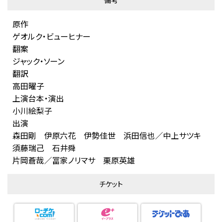
備考
原作
ゲオルク・ビューヒナー
翻案
ジャック・ソーン
翻訳
高田曜子
上演台本・演出
小川絵梨子
出演
森田剛 伊原六花 伊勢佳世 浜田信也／中上サツキ
須藤瑞己 石井舜
片岡蒼哉／冨家ノリマサ 栗原英雄
チケット