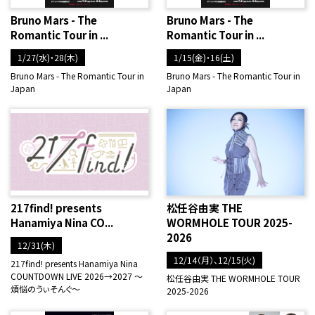
Bruno Mars - The
Bruno Mars - The
Romantic Tour in ...
Romantic Tour in ...
1/27(水)・28(木)
1/15(金)・16(土)
Bruno Mars - The Romantic Tour in
Bruno Mars - The Romantic Tour in
Japan
Japan
217find! presents
松任谷由実 THE
Hanamiya Nina CO...
WORMHOLE TOUR 2025-
2026
12/31(木)
12/14（月）、12/15(火)
217find! presents Hanamiya Nina
COUNTDOWN LIVE 2026→2027 ～
松任谷由実 THE WORMHOLE TOUR
煩悩のうぃそんぐ～
2025-2026