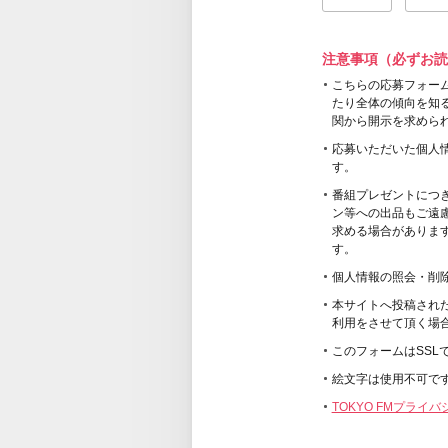
注意事項（必ずお読
こちらの応募フォー
たり全体の傾向を知
関から開示を求めら
応募いただいた個人
す。
番組プレゼントにつ
ン等への出品もご遠
求める場合がありま
す。
個人情報の照会・削
本サイトへ投稿され
利用をさせて頂く場
このフォームはSSL
絵文字は使用不可で
TOKYO FMプライ