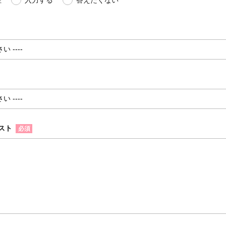
性
入力する
答えたくない
スト
必須