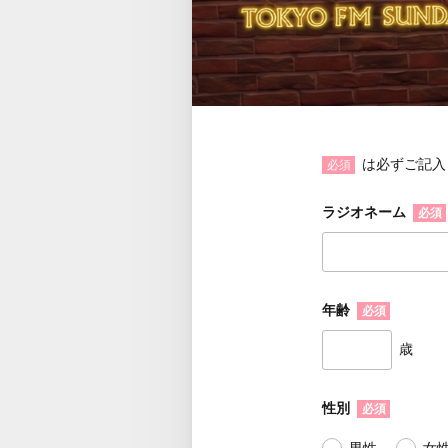
は必ずご記入
必須
ラジオネーム
必須
年齢
必須
歳
性別
必須