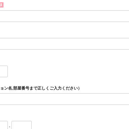
須
ョン名,部屋番号まで正しくご入力ください）
-