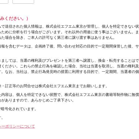
みください。）
ムで送信された個人情報は、株式会社エフエム東京が管理し、個人を特定できない状
るために分析を行う場合がございます。それ以外の用途に使う事はございません。ま
れた場合を除き、ご本人の許可なく第三者に譲り渡す事はありません。
情報を含むデータは、企画終了後、問い合わせ対応の目的で一定期間保管した後、サ
きましては、当選の権利及びプレゼントを第三者へ譲渡し、換金・転売することはで
慮ください。これらの禁止行為を確認した場合、当社は当選を取消し、当選の権利及
す。なお、当社は、禁止行為発見時の措置に利用する目的で、一定期間、当選者の個
除・訂正等のお問合せは株式会社エフエム東京までお願いします。
た内容は、個人を特定できない状態で、株式会社エフエム東京の書籍等制作物に無償
合がありますので、あらかじめご了承下さい。
で暗号化されています。
す。
バシーポリシーについて