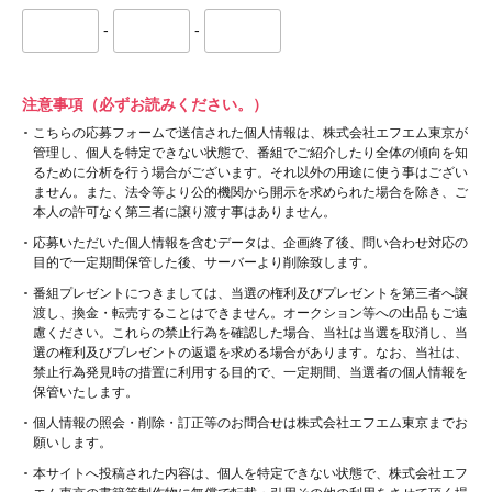
-
-
注意事項（必ずお読みください。）
こちらの応募フォームで送信された個人情報は、株式会社エフエム東京が
管理し、個人を特定できない状態で、番組でご紹介したり全体の傾向を知
るために分析を行う場合がございます。それ以外の用途に使う事はござい
ません。また、法令等より公的機関から開示を求められた場合を除き、ご
本人の許可なく第三者に譲り渡す事はありません。
応募いただいた個人情報を含むデータは、企画終了後、問い合わせ対応の
目的で一定期間保管した後、サーバーより削除致します。
番組プレゼントにつきましては、当選の権利及びプレゼントを第三者へ譲
渡し、換金・転売することはできません。オークション等への出品もご遠
慮ください。これらの禁止行為を確認した場合、当社は当選を取消し、当
選の権利及びプレゼントの返還を求める場合があります。なお、当社は、
禁止行為発見時の措置に利用する目的で、一定期間、当選者の個人情報を
保管いたします。
個人情報の照会・削除・訂正等のお問合せは株式会社エフエム東京までお
願いします。
本サイトへ投稿された内容は、個人を特定できない状態で、株式会社エフ