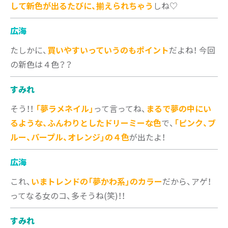
して新色が出るたびに、揃えられちゃう
しね♡
広海
たしかに、
買いやすいっていうのもポイント
だよね！ 今回
の新色は４色？？
すみれ
そう！！
「夢ラメネイル」
って言ってね、
まるで夢の中にい
るような、ふんわりとしたドリーミーな色
で、
「ピンク、ブ
ルー、パープル、オレンジ」の４色
が出たよ！
広海
これ、
いまトレンドの「夢かわ系」のカラー
だから、アゲ！
ってなる女のコ、多そうね(笑)！！
すみれ