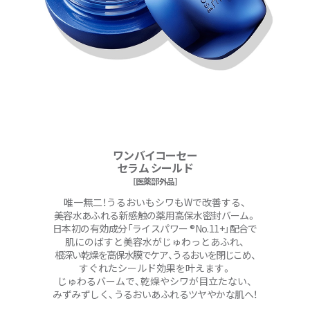
ワンバイコーセー
セラム シールド
［医薬部外品］
唯一無二！うるおいもシワもWで改善する、
美容水あふれる新感触の薬用高保水密封バーム。
日本初の有効成分「ライスパワー ®No.11+」配合で
肌にのばすと美容水がじゅわっとあふれ、
根深い乾燥を高保水膜でケア、うるおいを閉じこめ、
すぐれたシールド効果を叶えます。
じゅわるバームで、乾燥やシワが目立たない、
みずみずしく、うるおいあふれるツヤやかな肌へ！