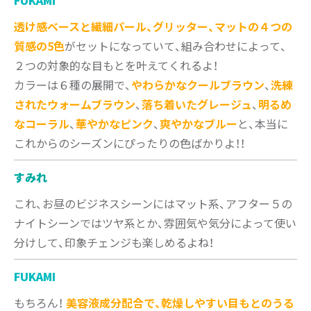
FUKAMI
透け感ベースと繊細パール、グリッター、マットの４つの
質感の5色
がセットになっていて、組み合わせによって、
２つの対象的な目もとを叶えてくれるよ！
カラーは６種の展開で、
やわらかなクールブラウン
、
洗練
されたウォームブラウン
、
落ち着いたグレージュ
、
明るめ
なコーラル
、
華やかなピンク
、
爽やかなブルー
と、本当に
これからのシーズンにぴったりの色ばかりよ！！
すみれ
これ、お昼のビジネスシーンにはマット系、アフター５の
ナイトシーンではツヤ系とか、雰囲気や気分によって使い
分けして、印象チェンジも楽しめるよね！
FUKAMI
もちろん！
美容液成分配合で、乾燥しやすい目もとのうる