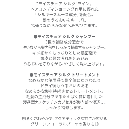
“モイスチュア シルク”ライン。
ヘアコンディショニング作用に優れた
「シルキースムース成分」を配合。
髪のうるおいをキープし
指通りなめらかな髪へみちびきます。
●モイスチュア シルク シャンプー
3種の補修成分配合で
洗いながら髪内部をしっかり補修するシャンプー。
キメ細かくもっちりとした濃密泡で
頭皮と髪の汚れを包み込み
うるおいを守りながら、やさしく洗い上げます。
●モイスチュア シルク トリートメント
なめらかな使用感で髪全体にゆきわたり
ドライ後もうるおいのある
なめらかな髪を持続させるトリートメント。
毛髪の主成分であるたんぱく質に着目した
浸透型ナノケラチンカプセルが髪内部へ浸透し、
しっかり補修します。
明るくさわやかで、アクアティックな甘さが広がる
グリーンフローラルブーケの香りも◎