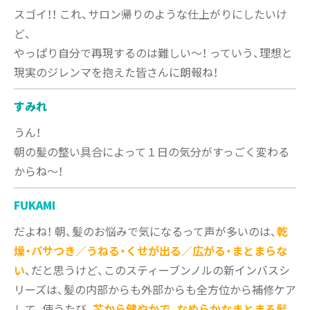
スゴイ！！ これ、サロン帰りのような仕上がりにしたいけ
ど、
やっぱり自分で再現するのは難しい～！ っていう、理想と
現実のジレンマを抱えた皆さんに朗報ね！
すみれ
うん！
朝の髪の整い具合によって１日の気分がすっごく変わる
からね～！
FUKAMI
だよね！ 朝、髪のお悩みで気になるって声が多いのは、
乾
燥・パサつき／うねる・くせが出る／広がる・まとまらな
い
、だと思うけど、このスティーブンノルの新インバスシ
リーズは、髪の内部からも外部からも全方位から補修ケア
して、使うたび、
芯から健やかで、なめらかなまとまる髪