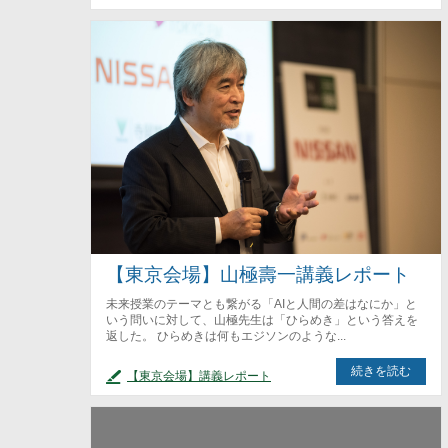
【東京会場】山極壽一講義レポート
未来授業のテーマとも繋がる「AIと人間の差はなにか」と
いう問いに対して、山極先生は「ひらめき」という答えを
返した。 ひらめきは何もエジソンのような...
続きを読む
【東京会場】講義レポート