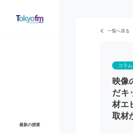
一覧へ戻る
コラム
映像
だキ
材エ
取材
最新の授業