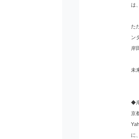
は
た
ン
岸
未
◆
京
Ya
に