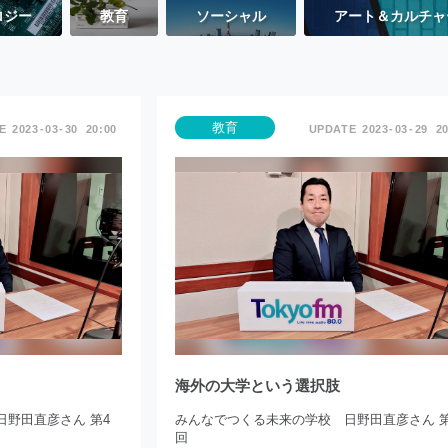
ロジー
教育
ソーシャル
アート＆カルチャ
教育
2023
03
30
20:00
2023
03
29
20
海外の大学という選択肢
野田直彦さん 第4
みんなでつくる未来の学校 日野田直彦さん 第
回