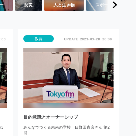
ー
防災
人と生き物
スポーツ
教育
:00
2023
03
28
20:00
目的意識とオーナーシップ
3
みんなでつくる未来の学校 日野田直彦さん 第2
回