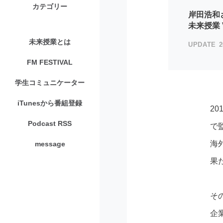
カテゴリー
岸田浩和
未来授業 V
未来授業とは
2
FM FESTIVAL
学生コミュニケーター
iTunesから番組登録
2
Podcast RSS
で
海
message
果
そ
企