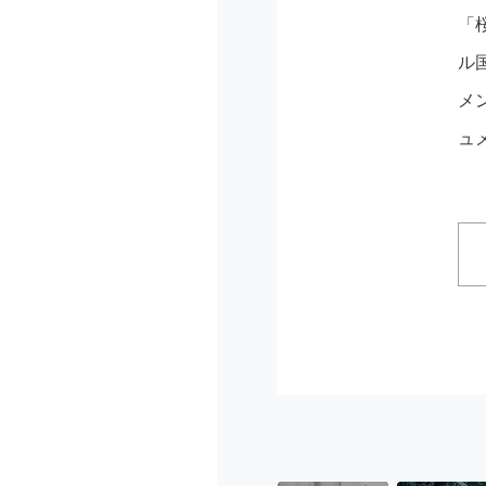
「
ル
メ
ュ