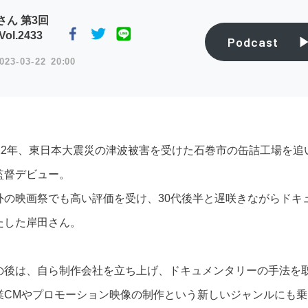
さん 第3回
ol.2433
Podcast
023
03
22
20:00
012年、東日本大震災の津波被害を受けた石巻市の缶詰工場を
監督デビュー。
外の映画祭でも高い評価を受け、30代後半と遅咲きながらドキ
たした岸田さん。
の後は、自ら制作会社を立ち上げ、ドキュメンタリーの手法を
業CMやプロモーション映像の制作という新しいジャンルにも