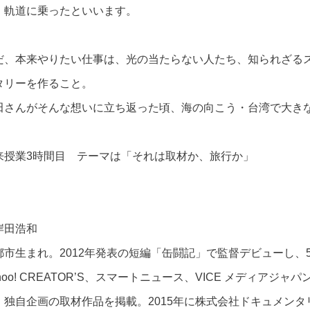
、軌道に乗ったといいます。
だ、本来やりたい仕事は、光の当たらない人たち、知られざる
タリーを作ること。
田さんがそんな想いに立ち返った頃、海の向こう・台湾で大き
来授業3時間目 テーマは「それは取材か、旅行か」
岸田浩和
都市生まれ。2012年発表の短編「缶闘記」で監督デビューし、
hoo! CREATOR’S、スマートニュース、VICE メディアジャパ
、独自企画の取材作品を掲載。2015年に株式会社ドキュメンタリ