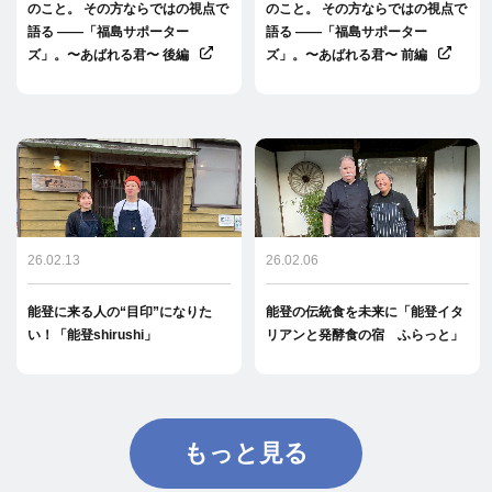
のこと。 その方ならではの視点で
のこと。 その方ならではの視点で
語る ――「福島サポーター
語る ――「福島サポーター
ズ」。〜あばれる君〜 後編
ズ」。〜あばれる君〜 前編
26.02.13
26.02.06
能登に来る人の“目印”になりた
能登の伝統食を未来に「能登イタ
い！「能登shirushi」
リアンと発酵食の宿 ふらっと」
もっと見る