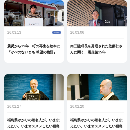
26.03.13
26.03.06
震災から15年 町の再生を絵本に
南三陸町長を勇退された佐藤仁さ
『かべのないまち 希望の物語』
んに聞く、震災後15年
26.02.27
26.02.20
福島県ゆかりの著名人が、いま伝
福島県ゆかりの著名人が、いま伝
えたい、いまオススメしたい福島
えたい、いまオススメしたい福島