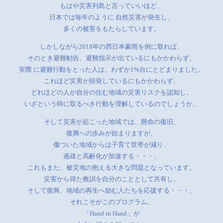
もはや災害列島と言っていいほど、
日本では毎年のように 自然災害が発生し、
多くの被害をもたらしています。
しかしながら2018年の西日本豪雨を例に取れば、
そのとき避難勧告、避難指示が出ているにもかかわらず、
実際 に避難行動をとった人は、わずか1%台にとどまりました。
これほど災害が頻発しているにもかかわらず、
どれほどの人が自分の住む地域の災害リスクを認知し、
いざという時に取るべき行動を理解しているのでしょうか。
そして災害が起こった地域では、懸命の復旧、
復興への歩みが始まりますが、
傷ついた地域からは子育て世帯が減り、
過疎と高齢化が加速する・・・、
これもまた、被災地の抱える大きな問題となっています。
災害から得た教訓を自分のこととして共有し、
そして復興、地域の再生へ励む人たちを応援する・・・、
それこそがこのプログラム、
「Hand in Hand」が