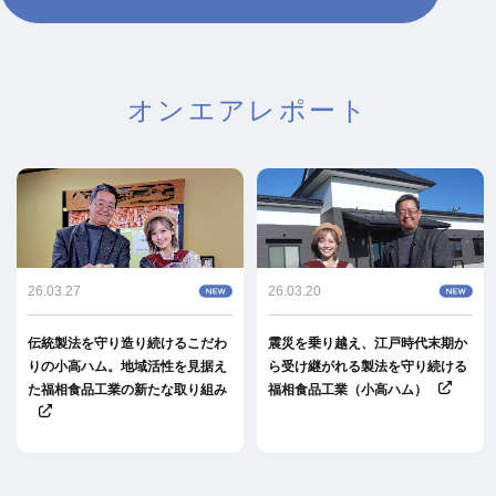
オンエアレポート
26.03.27
26.03.20
伝統製法を守り造り続けるこだわ
震災を乗り越え、江戸時代末期か
りの小高ハム。地域活性を見据え
ら受け継がれる製法を守り続ける
た福相食品工業の新たな取り組み
福相食品工業（小高ハム）