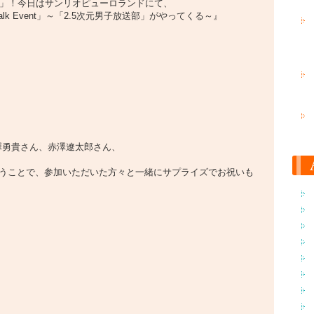
間」！今日はサンリオピューロランドにて、
ile Talk Event」～「2.5次元男子放送部」がやってくる～』
澤勇貴さん、赤澤遼太郎さん、
うことで、参加いただいた方々と一緒にサプライズでお祝いも