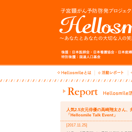
人気2.5次元俳優の高崎翔太さん
「Hellosmile Talk Event」
[2017.11.25]