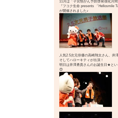
11月は「子宮頸がん予防啓発強化月
『フコク生命 presents 「Hellosm
が開催されました♪
人気2.5次元俳優の高崎翔太さん、井
そしてハローキティが出演！
明日は井澤勇貴さんのお誕生日★とい
😍