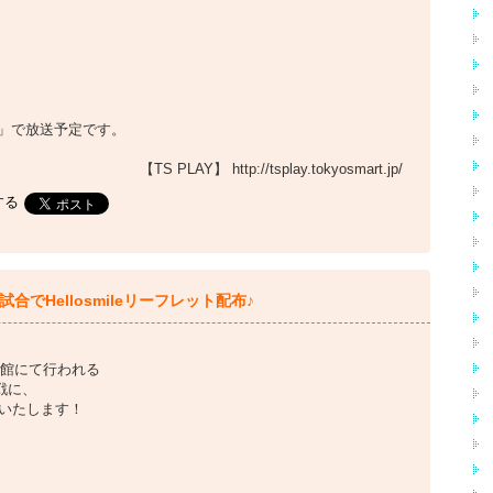
NE」で放送予定です。
【TS PLAY】 http://tsplay.tokyosmart.jp/
する
試合でHellosmileリーフレット配布♪
合体育館にて行われる
戦に、
いたします！