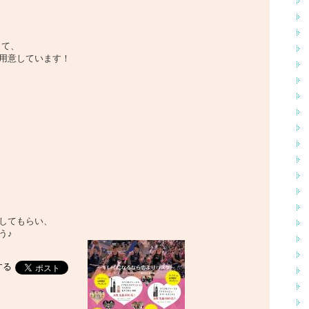
して、
用意しています！
してもらい、
う♪
する