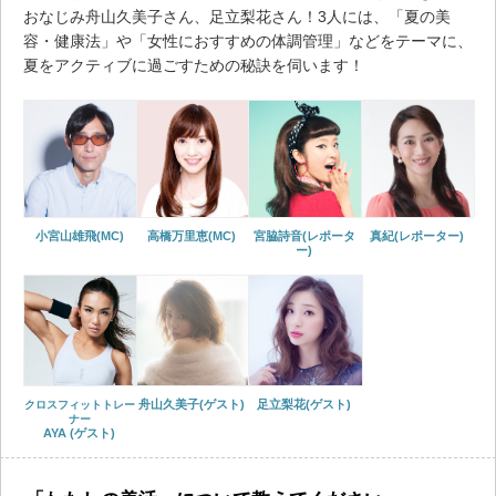
おなじみ舟山久美子さん、足立梨花さん！3人には、「夏の美
容・健康法」や「女性におすすめの体調管理」などをテーマに、
夏をアクティブに過ごすための秘訣を伺います！
小宮山雄飛(MC)
高橋万里恵(MC)
宮脇詩音(レポータ
真紀(レポーター)
ー)
舟山久美子(ゲスト)
足立梨花(ゲスト)
クロスフィットトレー
ナー
AYA (ゲスト)