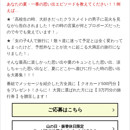
あなたの夏・一番の思い出エピソードを教えてください！！例
えば…
★「高校生の時、大好きだったクラスメイトの男子に花火を見
ながら告白されました！その時の言葉が何とプロポーズだった
ので今でも覚えています！」
★「女の子4人で旅行に！散々道に迷って予定とは全く変わって
しまったけど、予想外なことが次々に起こる大満足の旅行にな
りました！」
そんな最高に楽しかった思い出や夏のキュンとした思い出、涙
しちゃった思い出など、夏にどこかへ遊びに行った時の思い出
を大募集！！！
番組でメッセージを紹介した方全員に【 クオカード500円分 】
をプレゼント！さらに！ 大賞に選ばれた方には【 3万円分の旅
行券 】を贈呈します！
ご応募はこちら
山の日・振替休日限定