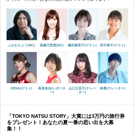
ふかわりょう(MC)
高橋万里恵(MC)
篠田麻里子(ゲスト)
田中律子(ゲスト)
RENA(ゲスト)
高見奈央(レポータ
山口立花子(ナレー
林勇(ナレーター)
ー)
ター)
「TOKYO NATSU STORY」大賞には3万円の旅行券
をプレゼント！あなたの夏一番の思い出を大募
集！！