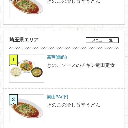
きのこの冷し旨辛うどん
埼玉県エリア
メニュー一覧
菖蒲(集約)
きのこソースのチキン竜田定食
嵐山PA(下)
きのこの冷し旨辛うどん