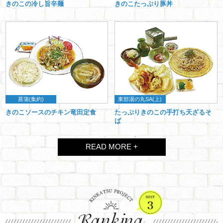
きのこの冷し旨辛麺
きのこたっぷり豚丼
菖蒲(集約)
東部湯の丸SA(上)
きのこソースのチキン竜田定食
たっぷりきのこの手打ち天ざるそ
ば
READ MORE +