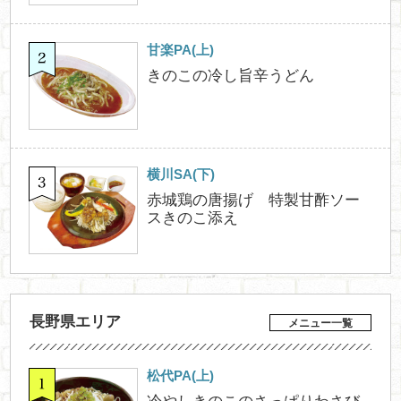
甘楽PA(上)
きのこの冷し旨辛うどん
横川SA(下)
赤城鶏の唐揚げ 特製甘酢ソー
スきのこ添え
長野県エリア
メニュー一覧
松代PA(上)