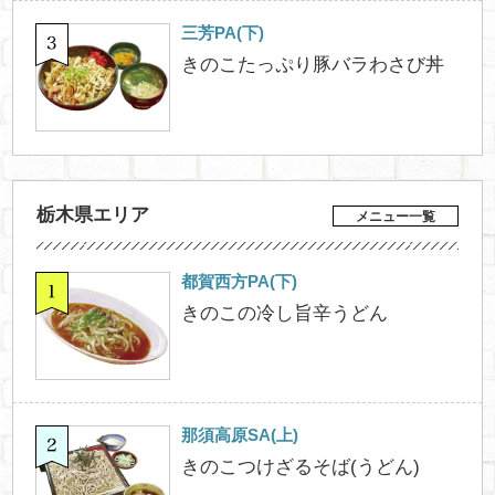
三芳PA(下)
きのこたっぷり豚バラわさび丼
栃木県エリア
メニュー一覧
都賀西方PA(下)
きのこの冷し旨辛うどん
那須高原SA(上)
きのこつけざるそば(うどん)