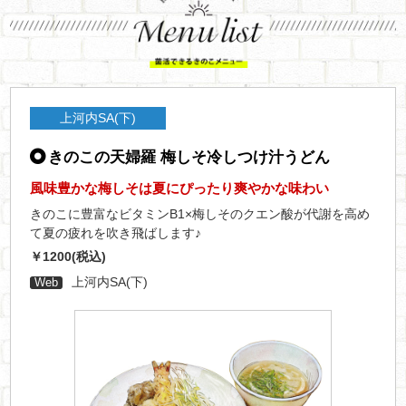
上河内SA(下)
きのこの天婦羅 梅しそ冷しつけ汁うどん
風味豊かな梅しそは夏にぴったり爽やかな味わい
きのこに豊富なビタミンB1×梅しそのクエン酸が代謝を高め
て夏の疲れを吹き飛ばします♪
￥1200(税込)
上河内SA(下)
Web