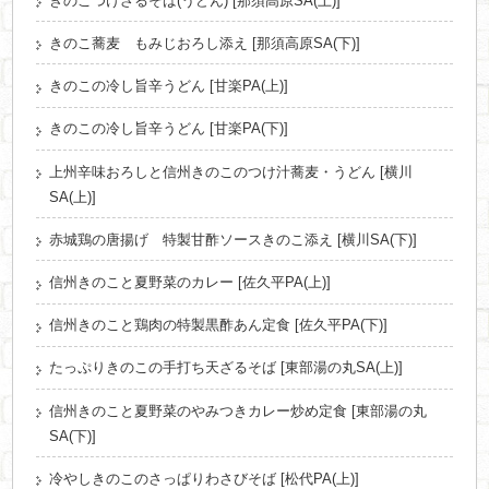
きのこつけざるそば(うどん) [那須高原SA(上)]
きのこ蕎麦 もみじおろし添え [那須高原SA(下)]
きのこの冷し旨辛うどん [甘楽PA(上)]
きのこの冷し旨辛うどん [甘楽PA(下)]
上州辛味おろしと信州きのこのつけ汁蕎麦・うどん [横川
SA(上)]
赤城鶏の唐揚げ 特製甘酢ソースきのこ添え [横川SA(下)]
信州きのこと夏野菜のカレー [佐久平PA(上)]
信州きのこと鶏肉の特製黒酢あん定食 [佐久平PA(下)]
たっぷりきのこの手打ち天ざるそば [東部湯の丸SA(上)]
信州きのこと夏野菜のやみつきカレー炒め定食 [東部湯の丸
SA(下)]
冷やしきのこのさっぱりわさびそば [松代PA(上)]