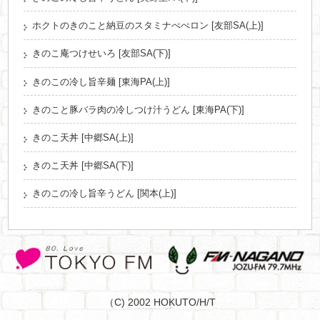
ホクトのきのこと納豆のスタミナぺぺロン [友部SA(上)]
きのこ庵つけせいろ [友部SA(下)]
きのこの冷し旨辛麺 [東海PA(上)]
きのこと豚バラ肉の冷しつけ汁うどん [東海PA(下)]
きのこ天丼 [中郷SA(上)]
きのこ天丼 [中郷SA(下)]
きのこの冷し旨辛うどん [関本(上)]
（C) 2002 HOKUTO/H/T