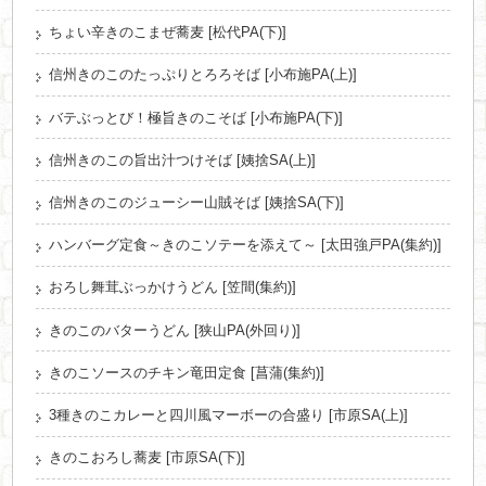
ちょい辛きのこまぜ蕎麦 [松代PA(下)]
信州きのこのたっぷりとろろそば [小布施PA(上)]
バテぶっとび！極旨きのこそば [小布施PA(下)]
信州きのこの旨出汁つけそば [姨捨SA(上)]
信州きのこのジューシー山賊そば [姨捨SA(下)]
ハンバーグ定食～きのこソテーを添えて～ [太田強戸PA(集約)]
おろし舞茸ぶっかけうどん [笠間(集約)]
きのこのバターうどん [狭山PA(外回り)]
きのこソースのチキン竜田定食 [菖蒲(集約)]
3種きのこカレーと四川風マーボーの合盛り [市原SA(上)]
きのこおろし蕎麦 [市原SA(下)]