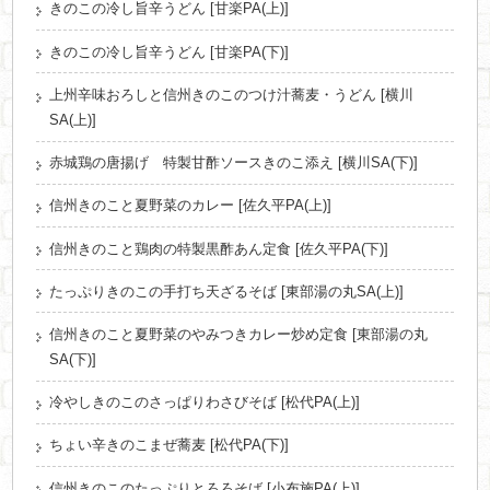
きのこの冷し旨辛うどん [甘楽PA(上)]
きのこの冷し旨辛うどん [甘楽PA(下)]
上州辛味おろしと信州きのこのつけ汁蕎麦・うどん [横川
SA(上)]
赤城鶏の唐揚げ 特製甘酢ソースきのこ添え [横川SA(下)]
信州きのこと夏野菜のカレー [佐久平PA(上)]
信州きのこと鶏肉の特製黒酢あん定食 [佐久平PA(下)]
たっぷりきのこの手打ち天ざるそば [東部湯の丸SA(上)]
信州きのこと夏野菜のやみつきカレー炒め定食 [東部湯の丸
SA(下)]
冷やしきのこのさっぱりわさびそば [松代PA(上)]
ちょい辛きのこまぜ蕎麦 [松代PA(下)]
信州きのこのたっぷりとろろそば [小布施PA(上)]