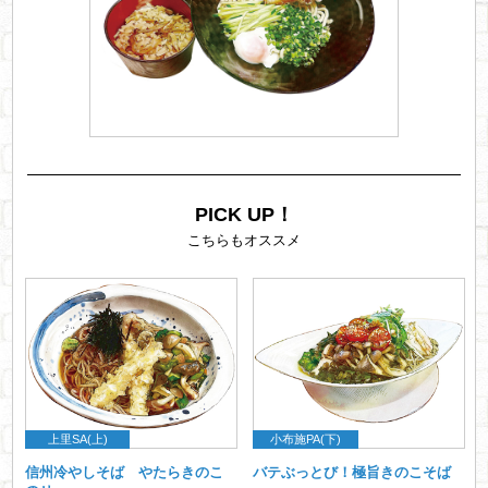
PICK UP！
こちらもオススメ
上里SA(上)
小布施PA(下)
信州冷やしそば やたらきのこ
バテぶっとび！極旨きのこそば