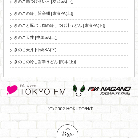
きのこ庵つけせいろ [友部SA(下)]
きのこの冷し旨辛麺 [東海PA(上)]
きのこと豚バラ肉の冷しつけ汁うどん [東海PA(下)]
きのこ天丼 [中郷SA(上)]
きのこ天丼 [中郷SA(下)]
きのこの冷し旨辛うどん [関本(上)]
（C) 2002 HOKUTO/H/T