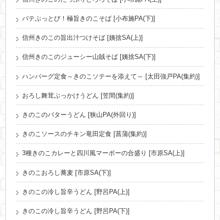
バテぶっとび！極旨きのこそば [小布施PA(下)]
信州きのこの旨出汁つけそば [姨捨SA(上)]
信州きのこのジューシー山賊そば [姨捨SA(下)]
ハンバーグ定食～きのこソテーを添えて～ [太田強戸PA(集約)]
おろし舞茸ぶっかけうどん [笠間(集約)]
きのこのバターうどん [狭山PA(外回り)]
きのこソースのチキン竜田定食 [菖蒲(集約)]
3種きのこカレーと四川風マーボーの合盛り [市原SA(上)]
きのこおろし蕎麦 [市原SA(下)]
きのこの冷し旨辛うどん [野呂PA(上)]
きのこの冷し旨辛うどん [野呂PA(下)]