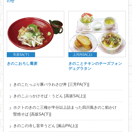
のせ
市原SA(下)
上河内SA(上)
きのこおろし蕎麦
きのことチキンのチーズフォン
デュグラタン
きのこたっぷり豚バラわさび丼 [三芳PA(下)]
きのこぶっかけそば・うどん [高坂SA(上)]
ホクトのきのこ三種が半分以上詰まった四川風きのこ餡かけ
堅焼そば [高坂SA(下)]
きのこの冷し旨辛うどん [嵐山PA(上)]