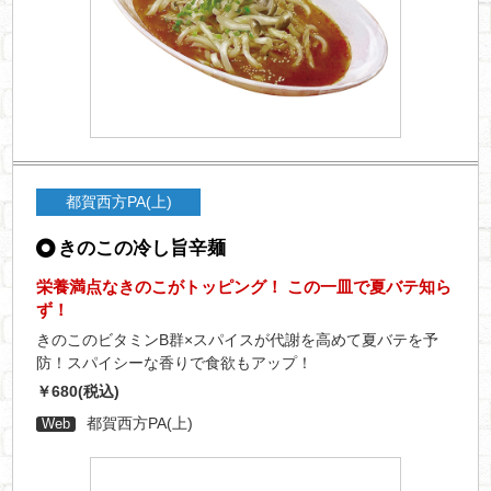
都賀西方PA(上)
きのこの冷し旨辛麺
栄養満点なきのこがトッピング！ この一皿で夏バテ知ら
ず！
きのこのビタミンB群×スパイスが代謝を高めて夏バテを予
防！スパイシーな香りで食欲もアップ！
￥680(税込)
都賀西方PA(上)
Web