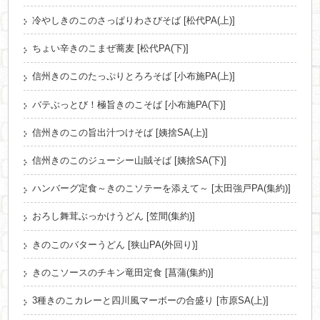
冷やしきのこのさっぱりわさびそば [松代PA(上)]
ちょい辛きのこまぜ蕎麦 [松代PA(下)]
信州きのこのたっぷりとろろそば [小布施PA(上)]
バテぶっとび！極旨きのこそば [小布施PA(下)]
信州きのこの旨出汁つけそば [姨捨SA(上)]
信州きのこのジューシー山賊そば [姨捨SA(下)]
ハンバーグ定食～きのこソテーを添えて～ [太田強戸PA(集約)]
おろし舞茸ぶっかけうどん [笠間(集約)]
きのこのバターうどん [狭山PA(外回り)]
きのこソースのチキン竜田定食 [菖蒲(集約)]
3種きのこカレーと四川風マーボーの合盛り [市原SA(上)]