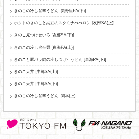
きのこの冷し旨辛うどん [美野里PA(下)]
ホクトのきのこと納豆のスタミナぺぺロン [友部SA(上)]
きのこ庵つけせいろ [友部SA(下)]
きのこの冷し旨辛麺 [東海PA(上)]
きのこと豚バラ肉の冷しつけ汁うどん [東海PA(下)]
きのこ天丼 [中郷SA(上)]
きのこ天丼 [中郷SA(下)]
きのこの冷し旨辛うどん [関本(上)]