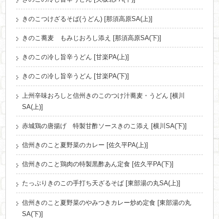
きのこつけざるそば(うどん) [那須高原SA(上)]
きのこ蕎麦 もみじおろし添え [那須高原SA(下)]
きのこの冷し旨辛うどん [甘楽PA(上)]
きのこの冷し旨辛うどん [甘楽PA(下)]
上州辛味おろしと信州きのこのつけ汁蕎麦・うどん [横川
SA(上)]
赤城鶏の唐揚げ 特製甘酢ソースきのこ添え [横川SA(下)]
信州きのこと夏野菜のカレー [佐久平PA(上)]
信州きのこと鶏肉の特製黒酢あん定食 [佐久平PA(下)]
たっぷりきのこの手打ち天ざるそば [東部湯の丸SA(上)]
信州きのこと夏野菜のやみつきカレー炒め定食 [東部湯の丸
SA(下)]