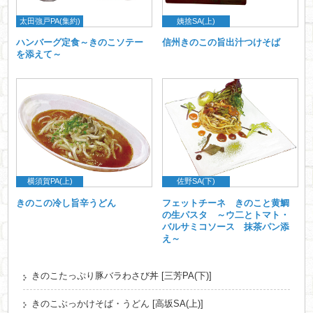
太田強戸PA(集約)
姨捨SA(上)
ハンバーグ定食～きのこソテー
信州きのこの旨出汁つけそば
を添えて～
横須賀PA(上)
佐野SA(下)
きのこの冷し旨辛うどん
フェットチーネ きのこと黄鯛
の生パスタ ～ウ二とトマト・
バルサミコソース 抹茶パン添
え～
きのこたっぷり豚バラわさび丼 [三芳PA(下)]
きのこぶっかけそば・うどん [高坂SA(上)]