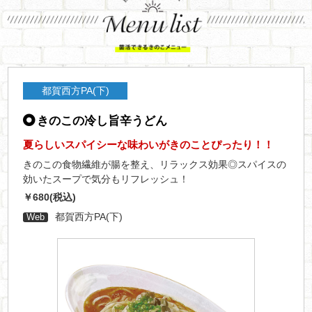
都賀西方PA(下)
きのこの冷し旨辛うどん
夏らしいスパイシーな味わいがきのことぴったり！！
きのこの食物繊維が腸を整え、リラックス効果◎スパイスの
効いたスープで気分もリフレッシュ！
￥680(税込)
都賀西方PA(下)
Web