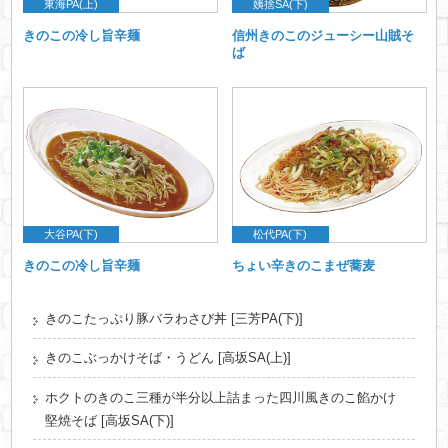
東海PA(上)
姨捨SA(下)
きのこの冷し旨辛麺
信州きのこのジューシー山賊そ
ば
大谷PA(下)
松代PA(下)
きのこの冷し旨辛麺
ちょい辛きのこまぜ蕎麦
きのこたっぷり豚バラわさび丼 [三芳PA(下)]
きのこぶっかけそば・うどん [高坂SA(上)]
ホクトのきのこ三種が半分以上詰まった四川風きのこ餡かけ
堅焼そば [高坂SA(下)]