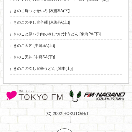
きのこ庵つけせいろ [友部SA(下)]
きのこの冷し旨辛麺 [東海PA(上)]
きのこと豚バラ肉の冷しつけ汁うどん [東海PA(下)]
きのこ天丼 [中郷SA(上)]
きのこ天丼 [中郷SA(下)]
きのこの冷し旨辛うどん [関本(上)]
（C) 2002 HOKUTO/H/T