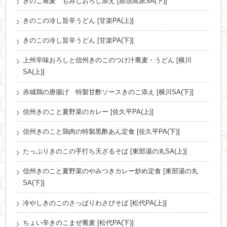
きのこ蕎麦 もみじおろし添え [那須高原SA(下)]
きのこの冷し旨辛うどん [甘楽PA(上)]
きのこの冷し旨辛うどん [甘楽PA(下)]
上州辛味おろしと信州きのこのつけ汁蕎麦・うどん [横川
SA(上)]
赤城鶏の唐揚げ 特製甘酢ソースきのこ添え [横川SA(下)]
信州きのこと夏野菜のカレー [佐久平PA(上)]
信州きのこと鶏肉の特製黒酢あん定食 [佐久平PA(下)]
たっぷりきのこの手打ち天ざるそば [東部湯の丸SA(上)]
信州きのこと夏野菜のやみつきカレー炒め定食 [東部湯の丸
SA(下)]
冷やしきのこのさっぱりわさびそば [松代PA(上)]
ちょい辛きのこまぜ蕎麦 [松代PA(下)]