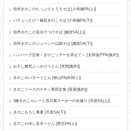
信州きのこのたっぷりとろろそば [小布施PA(上)]
バテぶっとび！極旨きのこそば [小布施PA(下)]
信州きのこの旨出汁つけそば [姨捨SA(上)]
信州きのこのジューシー山賊そば [姨捨SA(下)]
ハンバーグ定食～きのこソテーを添えて～ [太田強戸PA(集約)]
おろし舞茸ぶっかけうどん [笠間(集約)]
きのこのバターうどん [狭山PA(外回り)]
きのこソースのチキン竜田定食 [菖蒲(集約)]
3種きのこカレーと四川風マーボーの合盛り [市原SA(上)]
きのこおろし蕎麦 [市原SA(下)]
きのこの冷し旨辛うどん [野呂PA(上)]