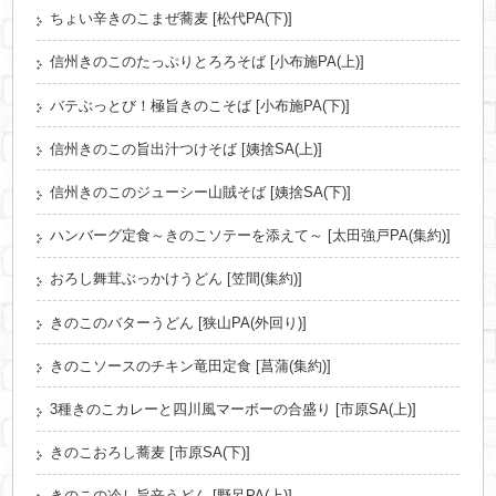
ちょい辛きのこまぜ蕎麦 [松代PA(下)]
信州きのこのたっぷりとろろそば [小布施PA(上)]
バテぶっとび！極旨きのこそば [小布施PA(下)]
信州きのこの旨出汁つけそば [姨捨SA(上)]
信州きのこのジューシー山賊そば [姨捨SA(下)]
ハンバーグ定食～きのこソテーを添えて～ [太田強戸PA(集約)]
おろし舞茸ぶっかけうどん [笠間(集約)]
きのこのバターうどん [狭山PA(外回り)]
きのこソースのチキン竜田定食 [菖蒲(集約)]
3種きのこカレーと四川風マーボーの合盛り [市原SA(上)]
きのこおろし蕎麦 [市原SA(下)]