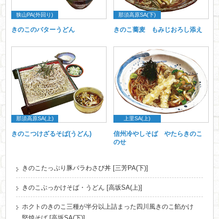
狭山PA(外回り)
那須高原SA(下)
きのこのバターうどん
きのこ蕎麦 もみじおろし添え
那須高原SA(上)
上里SA(上)
きのこつけざるそば(うどん)
信州冷やしそば やたらきのこ
のせ
きのこたっぷり豚バラわさび丼 [三芳PA(下)]
きのこぶっかけそば・うどん [高坂SA(上)]
ホクトのきのこ三種が半分以上詰まった四川風きのこ餡かけ
堅焼そば [高坂SA(下)]