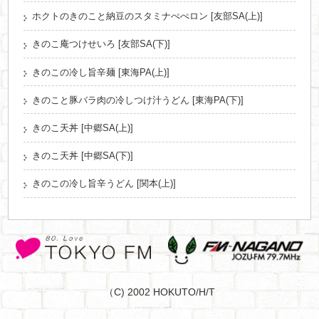
ホクトのきのこと納豆のスタミナぺぺロン [友部SA(上)]
きのこ庵つけせいろ [友部SA(下)]
きのこの冷し旨辛麺 [東海PA(上)]
きのこと豚バラ肉の冷しつけ汁うどん [東海PA(下)]
きのこ天丼 [中郷SA(上)]
きのこ天丼 [中郷SA(下)]
きのこの冷し旨辛うどん [関本(上)]
（C) 2002 HOKUTO/H/T