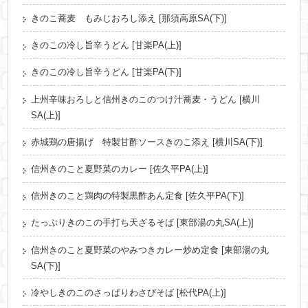
きのこ蕎麦 もみじおろし添え [那須高原SA(下)]
きのこの冷し旨辛うどん [甘楽PA(上)]
きのこの冷し旨辛うどん [甘楽PA(下)]
上州辛味おろしと信州きのこのつけ汁蕎麦・うどん [横川
SA(上)]
赤城鶏の唐揚げ 特製甘酢ソースきのこ添え [横川SA(下)]
信州きのこと夏野菜のカレー [佐久平PA(上)]
信州きのこと鶏肉の特製黒酢あん定食 [佐久平PA(下)]
たっぷりきのこの手打ち天ざるそば [東部湯の丸SA(上)]
信州きのこと夏野菜のやみつきカレー炒め定食 [東部湯の丸
SA(下)]
冷やしきのこのさっぱりわさびそば [松代PA(上)]