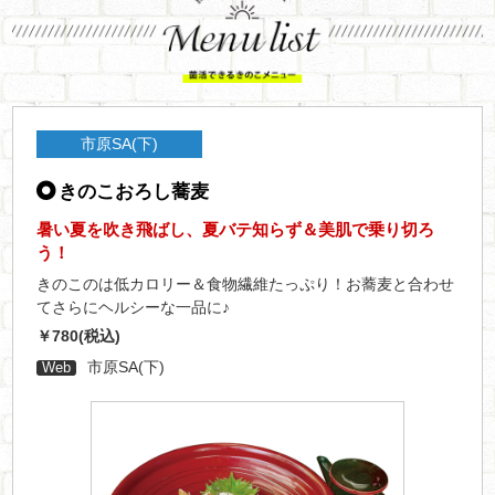
市原SA(下)
きのこおろし蕎麦
暑い夏を吹き飛ばし、夏バテ知らず＆美肌で乗り切ろ
う！
きのこのは低カロリー＆食物繊維たっぷり！お蕎麦と合わせ
てさらにヘルシーな一品に♪
￥780(税込)
市原SA(下)
Web