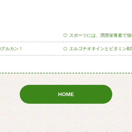
スポーツには、潤滑栄養素で強
βグルカン！
エルゴチオネインとビタミンB
HOME