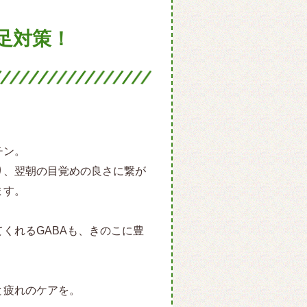
足対策！
チン。
り、翌朝の目覚めの良さに繋が
ます。
くれるGABAも、きのこに豊
と疲れのケアを。