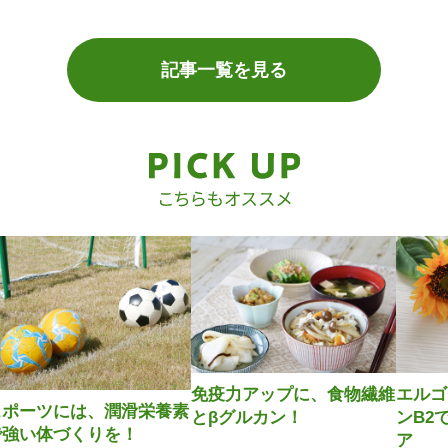
記事一覧を見る
免疫力アップに、食物繊維
エルゴ
スポーツには、潤滑栄養素
とβグルカン！
ンB2
で強い体づくりを！
ア