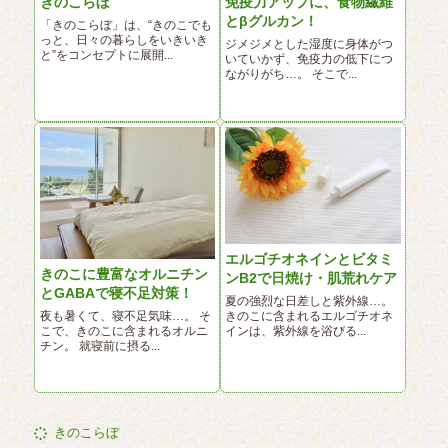
きのこらぼ
免疫力アップに、食物繊維
とβグルカン！
「きのこらぼ」は、“きのこでも
っと、日々の暮らしをいきいき
ジメジメとした湿度に身体がつ
と”をコンセプトに展開...
いていかず、免疫力の低下につ
ながりがち…。 そこで...
エルゴチオネインとビタミ
きのこに豊富なオルニチン
ンB2で日焼け・肌荒れケア
とGABAで寝不足対策！
夏の強烈な日差しと紫外線…。
夜も暑くて、寝不足気味…。 そ
きのこに含まれるエルゴチオネ
こで、きのこに含まれるオルニ
インは、紫外線を浴びる...
チン。 就寝前に摂る...
きのこらぼ