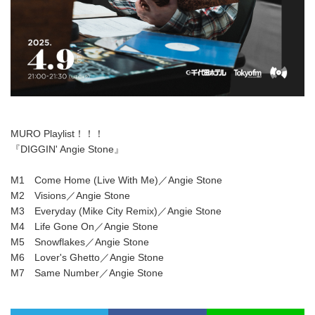
MURO Playlist！！！
『DIGGIN' Angie Stone』
M1 Come Home (Live With Me)／Angie Stone
M2 Visions／Angie Stone
M3 Everyday (Mike City Remix)／Angie Stone
M4 Life Gone On／Angie Stone
M5 Snowflakes／Angie Stone
M6 Lover's Ghetto／Angie Stone
M7 Same Number／Angie Stone