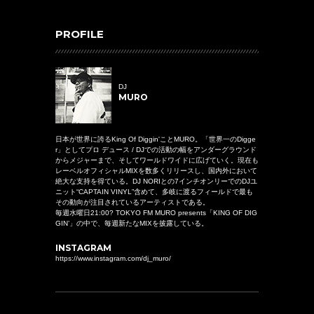
PROFILE
DJ
MURO
日本が世界に誇るKing Of Diggin'ことMURO。「世界一のDigge
r」としてプロ デュース / DJでの活動の幅をアンダーグラウンド
からメジャーまで、そしてワールドワイドに広げていく。現在も
レーベルオフィシャルMIXを数多くリリースし、国内外において
絶大な支持を得ている。DJ NORIとの7インチオンリーでのDJユ
ニット“CAPTAIN VINYL”含めて、多岐に渡るフィールドで最も
その動向が注目されているアーティストである。
毎週水曜日21:00? TOKYO FM MURO presents「KING OF DIG
GIN’」の中で、毎週新たなMIXを披露している。
INSTAGRAM
https://www.instagram.com/dj_muro/