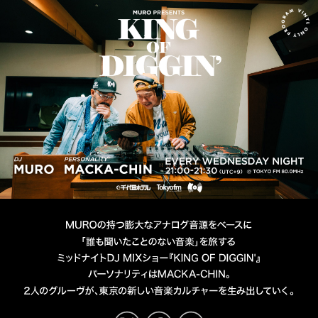
MURO presents KING OF D
DJ MURO
PERSONALITY MACKA-CHIN
TOKYO FM