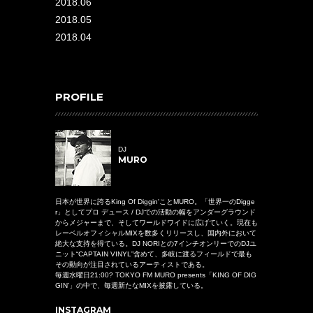
2018.06
2018.05
2018.04
PROFILE
DJ
MURO
日本が世界に誇るKing Of Diggin'ことMURO。「世界一のDigge
r」としてプロ デュース / DJでの活動の幅をアンダーグラウンド
からメジャーまで、そしてワールドワイドに広げていく。現在も
レーベルオフィシャルMIXを数多くリリースし、国内外において
絶大な支持を得ている。DJ NORIとの7インチオンリーでのDJユ
ニット“CAPTAIN VINYL”含めて、多岐に渡るフィールドで最も
その動向が注目されているアーティストである。
毎週水曜日21:00? TOKYO FM MURO presents「KING OF DIG
GIN’」の中で、毎週新たなMIXを披露している。
INSTAGRAM