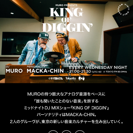
MURO presents KING OF D
DJ MURO
PERSONALITY MACKA-CHIN
TOKYO FM