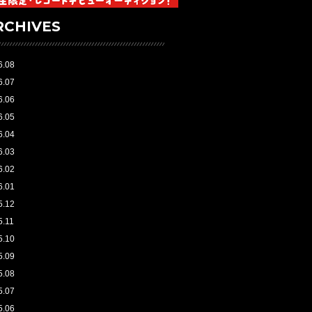
RCHIVES
6.08
6.07
6.06
6.05
6.04
6.03
6.02
6.01
5.12
5.11
5.10
5.09
5.08
5.07
5.06