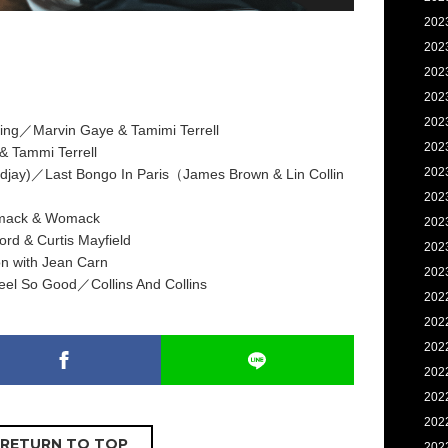
202
202
202
202
202
ing／Marvin Gaye & Tamimi Terrell
202
 Tammi Terrell
202
idjay)／Last Bongo In Paris（James Brown & Lin Collin
202
mack & Womack
202
rd & Curtis Mayfield
202
 with Jean Carn
202
l So Good／Collins And Collins
202
202
202
202
202
202
RETURN TO TOP
202