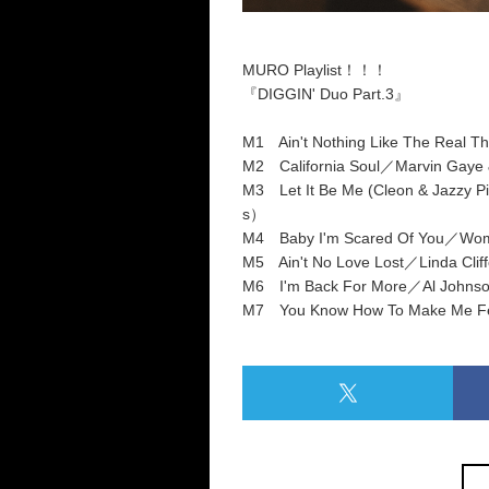
MURO Playlist！！！
『DIGGIN' Duo Part.3』
M1 Ain't Nothing Like The Real Th
M2 California Soul／Marvin Gaye &
M3 Let It Be Me (Cleon & Jazzy P
s）
M4 Baby I'm Scared Of You／Wo
M5 Ain't No Love Lost／Linda Cliffo
M6 I'm Back For More／Al Johnson
M7 You Know How To Make Me Fee