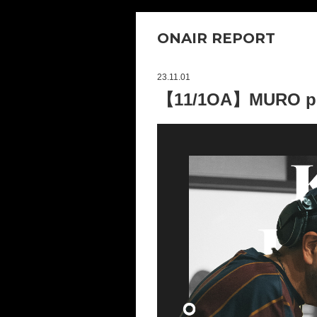
ONAIR REPORT
23.11.01
【11/1OA】MURO pr