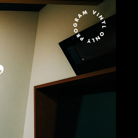
MURO presents KING OF DIGGIN’ EVERY WEDNESDAY 21:00-21:30