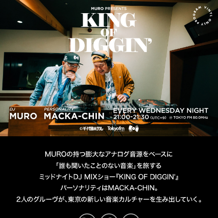
MURO presents KING OF D
DJ MURO
PERSONALITY MACKA-CHIN
TOKYO FM