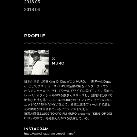
2018.05
2018.04
PROFILE
DJ
MURO
日本が世界に誇るKing Of Diggin'ことMURO。「世界一のDigge
r」としてプロ デュース / DJでの活動の幅をアンダーグラウンド
からメジャーまで、そしてワールドワイドに広げていく。現在も
レーベルオフィシャルMIXを数多くリリースし、国内外において
絶大な支持を得ている。DJ NORIとの7インチオンリーでのDJユ
ニット“CAPTAIN VINYL”含めて、多岐に渡るフィールドで最も
その動向が注目されているアーティストである。
毎週水曜日21:00? TOKYO FM MURO presents「KING OF DIG
GIN’」の中で、毎週新たなMIXを披露している。
INSTAGRAM
https://www.instagram.com/dj_muro/