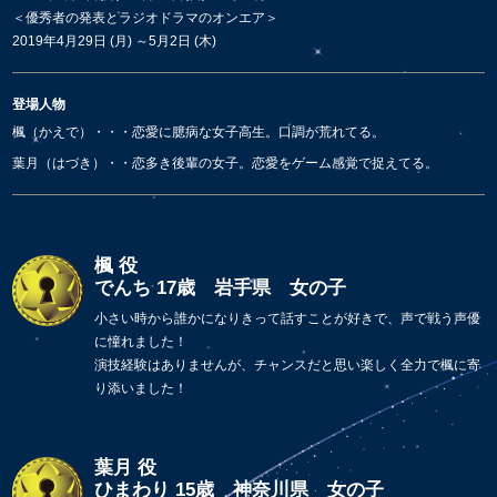
＜優秀者の発表とラジオドラマのオンエア＞
2019年4月29日 (月) ～5月2日 (木)
登場人物
楓（かえで）・・・恋愛に臆病な女子高生。口調が荒れてる。
葉月（はづき）・・恋多き後輩の女子。恋愛をゲーム感覚で捉えてる。
楓 役
でんち 17歳 岩手県 女の子
小さい時から誰かになりきって話すことが好きで、声で戦う声優
に憧れました！
演技経験はありませんが、チャンスだと思い楽しく全力で楓に寄
り添いました！
葉月 役
ひまわり 15歳 神奈川県 女の子