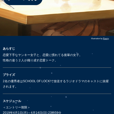
illustration by
Romiy
あらすじ
恋愛下手なヤンキー女子と、恋愛に慣れてる後輩の女子。
性格の違う２人が織り成す恋愛トーク。
プライズ
2名の優秀者はSCHOOL OF LOCK!で放送するラジオドラマのキャストに抜擢
されます。
スケジュール
＜エントリー期限＞
2019年4月1日(月)～4月14日(日) 23時59分