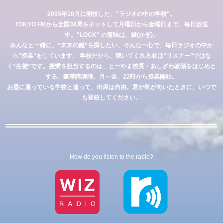
2005年10月に開校した、"ラジオの中の学校"。
TOKYO FMから全国38局をネットして月曜日から金曜日まで、毎日放送
中。"LOCK" の意味は、鍵(かぎ)。
みんなと一緒に、“未来の鍵”を探したい、そんな一心で、毎日ラジオの中か
ら"授業"をしています。
学校だから、聴いてくれる君は“リスナー”ではな
く“生徒”です。
授業を担当するのは、とーやま校長・あしざわ教頭をはじめと
する、豪華講師陣。月～金、22時から授業開始。
お昼に通っている学校と違って、出席は自由。君が気が向いたときに、いつで
も登校してください。
How do you listen to the radio?