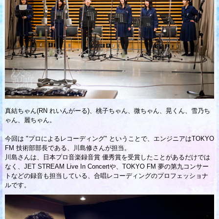
真結ちゃん(RN れいんがーる)、桃子ちゃん、微ちゃん、晃くん、雪乃ち
ゃん、麗ちゃん。
今回は "プロによるレコーディング" ということで、エンジニアはTOKYO
FM 技術部部長である、川島修さんが担当。
川島さんは、日本プロ音楽録音賞 優秀賞を受賞したことがあるだけでは
なく、JET STREAM Live In Concertや、TOKYO FM 夢の第九コンサー
トなどの録音も担当している、合唱レコーディングのプロフェッショナ
ルです。