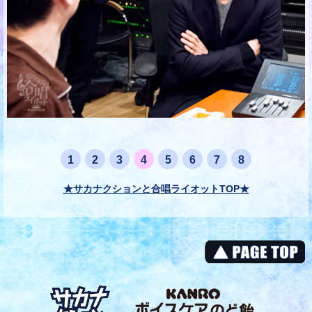
1
2
3
4
5
6
7
8
★サカナクションと合唱ライオットTOP★