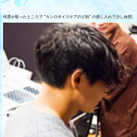
何度か歌ったところで "カンロボイスケアのど飴" の差し入れで少し休憩。