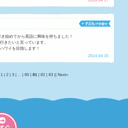
2014.04.17
へ行き始めてから英語に興味を持ちました！
行きたいと言っています。
はハワイを目指します！
2014.04.15
|
1
|
2
|
3
| ... |
80
|
81
|
82
|
83
||
Next»