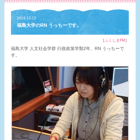
2016.10.15
福島大学のRN うっちーです。
［
］
ふくしまFM
福島大学 人文社会学群 行政政策学類2年、RN うっちーで
す。