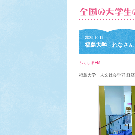
2025.10.11
福島大学 れなさん P
ふくしまFM
福島大学 人文社会学群 経