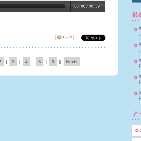
00:00
/
00:59
2
|
3
|
4
|
5
|
6
||
Next»
P
P