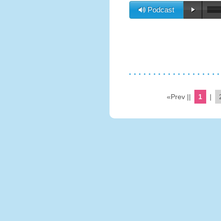
Podcast
«Prev ||
1
|