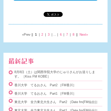
1
«Prev ||
|
2
|
3
| ... |
6
|
7
|
8
||
Next»
8月8日（土）は関西学院大学のじゅりさんがお送りしま
す。
［Kiss FM KOBE］
香川大学 てるおさん Part2
［FM香川］
香川大学 てるおさん Part1
［FM香川］
東北大学 全力東北大生さん Part2
［Date fm(FM仙台)］
東北大学 全力東北大生さん Part1
［Date fm(FM仙台)］