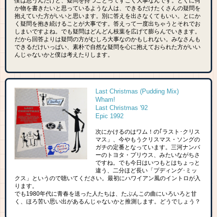
僕は思うんだけど、疑問を持つことってすごく大事なんです。とくに何
か物を書きたいと思っているような人は、できるだけたくさんの疑問を
抱えていた方がいいと思います。別に答えを出さなくてもいい。とにか
く疑問を抱き続けることが大事です。答えって一度出ちゃうとそれでお
しまいですよね。でも疑問はどんどん枝葉を広げて膨らんでいきます。
だから回答よりは疑問の方がむしろ大事なのかもしれない。みなさんも
できるだけいっぱい、素朴で自然な疑問を心に抱えておられた方がいい
んじゃないかと僕は考えたりします。
Last Christmas (Pudding Mix)
Wham!
Last Christmas '92
Epic 1992
次にかけるのはワム！の｢ラスト･クリス
マス」、今やもうクリスマス・ソングの
ガチの定番となっています。三河ナンバ
ーのトヨタ・プリウス、みたいながちさ
ですね。でも今日はいつもとはちょっと
違う、二分ほど長い「プディング･ミッ
クス」というので聴いてください。最初にハワイアン風のイントロが入
ります。
でも1980年代に青春を送った人たちは、たぶんこの曲にいろいろと甘
く、ほろ苦い思い出があるんじゃないかと推測します。どうでしょう？