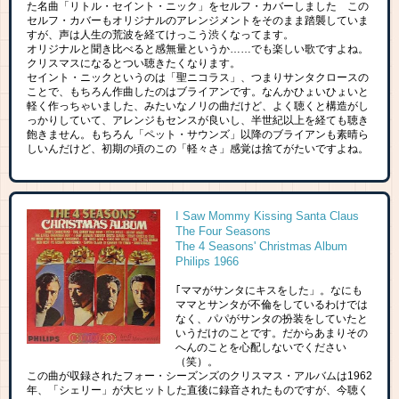
た名曲「リトル・セイント・ニック」をセルフ・カバーしました この
セルフ・カバーもオリジナルのアレンジメントをそのまま踏襲していま
すが、声は人生の荒波を経てけっこう渋くなってます。
オリジナルと聞き比べると感無量というか……でも楽しい歌ですよね。
クリスマスになるとつい聴きたくなります。
セイント・ニックというのは「聖ニコラス」、つまりサンタクロースの
ことで、もちろん作曲したのはブライアンです。なんかひょいひょいと
軽く作っちゃいました、みたいなノリの曲だけど、よく聴くと構造がし
っかりしていて、アレンジもセンスが良いし、半世紀以上を経ても聴き
飽きません。もちろん「ペット・サウンズ」以降のブライアンも素晴ら
しいんだけど、初期の頃のこの「軽々さ」感覚は捨てがたいですよね。
I Saw Mommy Kissing Santa Claus
The Four Seasons
The 4 Seasons' Christmas Album
Philips 1966
｢ママがサンタにキスをした」。なにも
ママとサンタが不倫をしているわけでは
なく、パパがサンタの扮装をしていたと
いうだけのことです。だからあまりその
へんのことを心配しないでください
（笑）。
この曲が収録されたフォー・シーズンズのクリスマス・アルバムは1962
年、「シェリー」が大ヒットした直後に録音されたものですが、今聴く