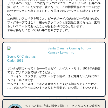
リジナルのLPでは、この歌をバックにデニス・ウィルソンの「新年の挨
拶」が入っているんですが、後になって、この挨拶抜きのコーラスだけ
のヴァージョンが出てきました。今日はそのバージョンを聴いてくださ
い。
この美しいアカペラを聴くと、ビーチボーイズがただの十代向けのポッ
プ・グループではなく、確かなテクニックと音楽性に支えられた、素晴
らしいユニットであったことがおわかりになると思います。
来年があなたにとって良い年でありますように。
Santa Claus Is Coming To Town
Ramsey Lewis Trio
Sound Of Christmas
Cadet 1961
サンタが街にやってくる――ラムゼイ・ルイス・トリオ、1961年の録音
です。アナログ盤で聴いてください。
「ジ・イン・クラウド」が大ヒットする前の、まだ地味だった時代のラ
ムゼイ・ルイスです。
ラムゼイ・ルイスは、ときどき音楽がくどくなる傾向があるんだけど、
ここではあざとさのないすっきりした演奏で、いつ聴いてもいいです。
ちょっと前に「僕の戦争を探して」というスペイン映画が