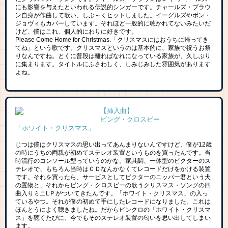
にも影響を与えたといわれる伝説的シンガーです。チャールズ・ブラウ
ン自身が作曲して歌い、しぶ～くヒットしました。イーグルズやボン・
ジョヴィもカバーしています。それほど一般的に聴かれてないみたいだ
けど、僕はこれ、個人的にわりに好きです。
Please Come Home for Christmas.「クリスマスにはおうちに帰ってき
てね」という歌です。クリスマスというのは基本的に、家族で祝うお祭
りなんですね。とくに普段は離ればなれになっている家族が、久しぶり
に集まります。タイトルにふさわしく、しみじみした雰囲気があります
よね。
【挿入曲】
ビング・クロスビー
「ホワイト・クリスマス」
じつは僕はクリスマスの思い出ってあんまりないんですけど、僕が12歳
の時にうちの両親が初めてステレオ装置というものを買ったんです。当
時流行のコンソール型っていうのかな、家具調、一体型のビクターのス
テレオで、もちろん当時はＣＤなんかなくてレコードだけをかける装置
です。それを買ったら、サービスとしてビクターのニッパー君という犬
の置物と、それからビング・クロスビーの歌うクリスマス・ソングの四
曲入りミニⅬＰがついてきたんです。「ホワイト・クリスマス」の入っ
ているやつ。それが僕の初めて手にしたレコードになりました。これは
ほんとうによく聴きましたね。だからビンクロの「ホワイト・クリスマ
ス」を聴くたびに、今でもそのステレオ装置の匂いを思い出してしまい
ます。