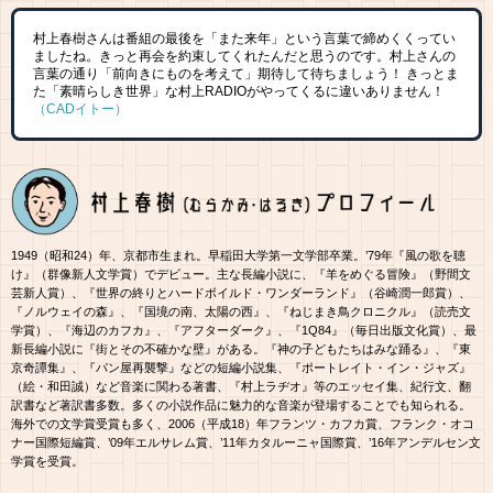
村上春樹さんは番組の最後を「また来年」という言葉で締めくくってい
ましたね。きっと再会を約束してくれたんだと思うのです。村上さんの
言葉の通り「前向きにものを考えて」期待して待ちましょう！ きっとま
た「素晴らしき世界」な村上RADIOがやってくるに違いありません！
（CADイトー）
1949（昭和24）年、京都市生まれ。早稲田大学第一文学部卒業。’79年『風の歌を聴
け』（群像新人文学賞）でデビュー。主な長編小説に、『羊をめぐる冒険』（野間文
芸新人賞）、『世界の終りとハードボイルド・ワンダーランド』（谷崎潤一郎賞）、
『ノルウェイの森』、『国境の南、太陽の西』、『ねじまき鳥クロニクル』（読売文
学賞）、『海辺のカフカ』、『アフターダーク』、『1Q84』（毎日出版文化賞）、最
新長編小説に『街とその不確かな壁』がある。『神の子どもたちはみな踊る』、『東
京奇譚集』、『パン屋再襲撃』などの短編小説集、『ポートレイト・イン・ジャズ』
（絵・和田誠）など音楽に関わる著書、『村上ラヂオ』等のエッセイ集、紀行文、翻
訳書など著訳書多数。多くの小説作品に魅力的な音楽が登場することでも知られる。
海外での文学賞受賞も多く、2006（平成18）年フランツ・カフカ賞、フランク・オコ
ナー国際短編賞、’09年エルサレム賞、’11年カタルーニャ国際賞、’16年アンデルセン文
学賞を受賞。