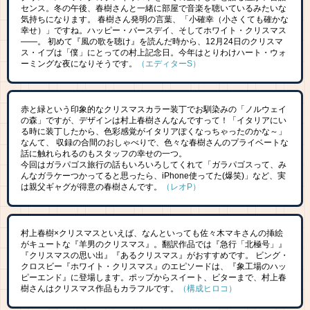
センス。冬の午後、春樹さんと一緒に部屋で音楽を聴いているみたいな
気持ちになります。 春樹さん発明の言葉、「小確幸（小さくても確かな
幸せ）」ですね。ハッピー・バースデイ、そしてホワイト・クリスマス
――。 初めて『風の歌を聴け』を読んだ時から、12月24日のクリスマ
ス・イブは「僕」にとっての村上記念日。今年はとりわけハート・ウォ
ーミングな夜になりそうです。
（エディターS）
赤と緑という印象的なクリスマスカラー装丁でお馴染みの「ノルウェイ
の森」ですが、デザインは村上春樹さんなんですって！「イタリアにい
る時に装丁したから、色彩感覚がイタリアぽくなっちゃったのかな～」
なんて、 収録の合間のおしゃべりで、色々な春樹さんのプライベートな
話に触れられるのもスタッフの幸せの一つ。
今回はガラパゴス旅行の話もいろいろしてくれて「ガラパゴスって、み
んなガラケーつかってると思ったら、iPhone使ってた(爆笑)」など、実
は親父ギャグが得意の春樹さんです。
（レオP）
村上春樹×クリスマスといえば、なんといっても佐々木マキさんの挿絵
がキュートな『羊男のクリスマス』。翻訳作品では『急行「北極号」』
『クリスマスの思い出』『あるクリスマス』がおすすめです。 ビング・
クロスビー『ホワイト・クリスマス』のエピソードは、『象工場のハッ
ピーエンド』に登場します。ポップからスイート、ビターまで、村上春
樹さんはクリスマス作品もカラフルです。
（構成ヒロコ）