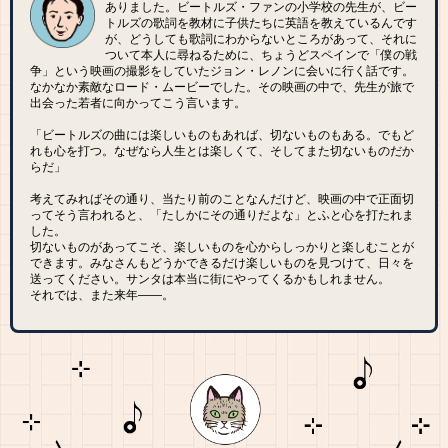
ありました。ビートルズ・ファンの小学校の先生が、ビー
トルズの歌詞を教材に子供たちに英語を教えているんです
が、どうしても歌詞にわからないところがあって、それに
ついて本人に尋ねるために、ちょうどスペインで「僕の戦
争」という映画の撮影をしていたジョン・レノンに会いに行く話です。
なかなか素敵なロード・ムービーでした。その映画の中で、先生が旅で
出会った若者に向かってこう言います。
「ビートルズの曲には楽しいものもあれば、切ないものもある。でもど
れも心を打つ。なぜなら人生とは楽しくて、そしてまた切ないものだか
らだ」
考えてみればその通り、当たり前のことなんだけど、映画の中で正面切
ってそう言われると、「たしかにその通りだよな」とふと心を打たれま
した。
切ないものがあってこそ、楽しいものを心からしっかりと楽しむことが
できます。みなさんもどうかできるだけ楽しいものを見つけて、日々を
送ってください。サンタは本当に街にやってくるかもしれません。
それでは、また来年――。