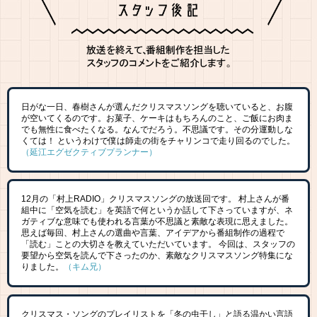
日がな一日、春樹さんが選んだクリスマスソングを聴いていると、お腹
が空いてくるのです。お菓子、ケーキはもちろんのこと、ご飯にお肉ま
でも無性に食べたくなる。なんでだろう。不思議です。その分運動しな
くては！ というわけで僕は師走の街をチャリンコで走り回るのでした。
（延江エグゼクティブプランナー）
12月の「村上RADIO」クリスマスソングの放送回です。 村上さんが番
組中に「空気を読む」を英語で何というか話して下さっていますが、ネ
ガティブな意味でも使われる言葉が不思議と素敵な表現に思えました。
思えば毎回、村上さんの選曲や言葉、アイデアから番組制作の過程で
「読む」ことの大切さを教えていただいています。 今回は、スタッフの
要望から空気を読んで下さったのか、素敵なクリスマスソング特集にな
りました。
（キム兄）
クリスマス・ソングのプレイリストを「冬の虫干し」と語る温かい言語