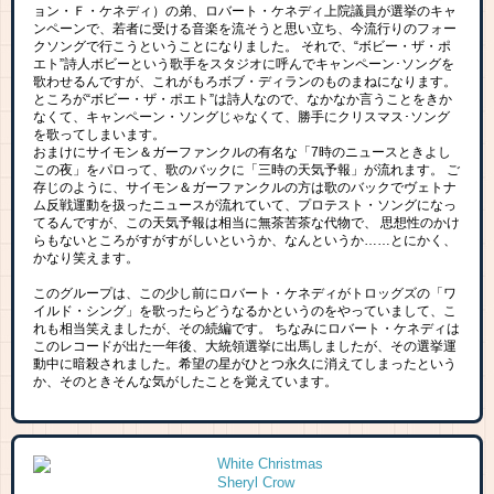
ョン・Ｆ・ケネディ）の弟、ロバート・ケネディ上院議員が選挙のキャ
ンペーンで、若者に受ける音楽を流そうと思い立ち、今流行りのフォー
クソングで行こうということになりました。 それで、“ボビー・ザ・ポ
エト”詩人ボビーという歌手をスタジオに呼んでキャンペーン･ソングを
歌わせるんですが、これがもろボブ・ディランのものまねになります。
ところが“ボビー・ザ・ポエト”は詩人なので、なかなか言うことをきか
なくて、キャンペーン・ソングじゃなくて、勝手にクリスマス･ソング
を歌ってしまいます。
おまけにサイモン＆ガーファンクルの有名な「7時のニュースときよし
この夜」をパロって、歌のバックに「三時の天気予報」が流れます。 ご
存じのように、サイモン＆ガーファンクルの方は歌のバックでヴェトナ
ム反戦運動を扱ったニュースが流れていて、プロテスト・ソングになっ
てるんですが、この天気予報は相当に無茶苦茶な代物で、 思想性のかけ
らもないところがすがすがしいというか、なんというか……とにかく、
かなり笑えます。
このグループは、この少し前にロバート・ケネディがトロッグズの「ワ
イルド・シング」を歌ったらどうなるかというのをやっていまして、こ
れも相当笑えましたが、その続編です。 ちなみにロバート・ケネディは
このレコードが出た一年後、大統領選挙に出馬しましたが、その選挙運
動中に暗殺されました。希望の星がひとつ永久に消えてしまったという
か、そのときそんな気がしたことを覚えています。
White Christmas
Sheryl Crow