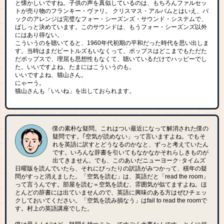
と懐かしいですね。子供の声を真似しているのは、もちろんファルセッ
トが売り物のフランキー・ヴァリ。 クリスマス・アルバムとはいえ、バ
ックのアレンジは完璧なフォー・シーズンズ・サウンド・システムで、
ばしっと決めています。このサウンドは、もうフォー・シーズンズ以外
にはあり得ない。
こういうのを聴いてると、1960年代初期の平和だった時代を思い出しま
す。当時はまだビートルズもいなくって、ポップスはどこまでもただた
だポップスで、理屈も思想性もなくて、聴いているだけでハッピーでし
た。いいですよね、たまにはこういうのも。
いいですよね、猫山さん。
にゃーう。
猫山さんも「いいね」を出しておられます。
僕の素朴な疑問。これはつい最近になって解消された僕の
疑問です。｢空気が読めない」って言いますよね。でもそ
れを英語に訳すとどうなるのかなと、ずっと考えていたん
です。いろんな辞書を引いてもなかなかそれらしきものが
出てきません。でも、このあいだニューヨーク･タイムズ
日曜版を読んでいたら、それにぴったりの訳語がみつかって、積年の疑
問がすっと消えました。「空気を読む」は、英語だと「read the room」
って言うんです。部屋を読む＝空気を読む、雰囲気が似てますよね。ほ
とんどの辞書には出ていませんので、英語に興味のある方はぜひチェッ
クしておいてください。「空気を読み損なう」はfail to read the roomで
す。村上の英語講座でした。