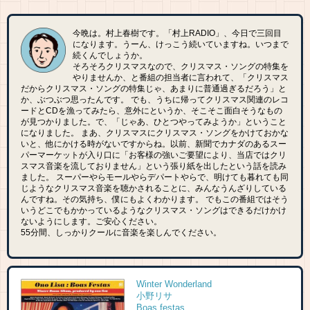
今晩は。村上春樹です。「村上RADIO」、今日で三回目
になります。うーん、けっこう続いていますね。いつまで
続くんでしょうか。
そろそろクリスマスなので、クリスマス・ソングの特集を
やりませんか、と番組の担当者に言われて、「クリスマス
だからクリスマス・ソングの特集じゃ、あまりに普通過ぎるだろう」と
か、ぶつぶつ思ったんです。 でも、うちに帰ってクリスマス関連のレコ
ードとCDを漁ってみたら、意外にというか、そこそこ面白そうなもの
が見つかりました。で、「じゃあ、ひとつやってみようか」ということ
になりました。 まあ、クリスマスにクリスマス・ソングをかけておかな
いと、他にかける時がないですからね。以前、新聞でカナダのあるスー
パーマーケットが入り口に「お客様の強いご要望により、当店ではクリ
スマス音楽を流しておりません」という張り紙を出したという話を読み
ました。 スーパーやらモールやらデパートやらで、明けても暮れても同
じようなクリスマス音楽を聴かされることに、みんなうんざりしている
んですね。その気持ち、僕にもよくわかります。 でもこの番組ではそう
いうどこでもかかっているようなクリスマス・ソングはできるだけかけ
ないようにします。ご安心ください。
55分間、しっかりクールに音楽を楽しんでください。
Winter Wonderland
小野リサ
Boas festas