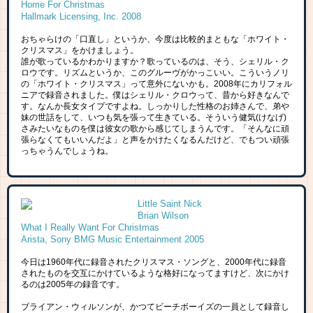
Home For Christmas
Hallmark Licensing, Inc. 2008
おちゃらけの「口直し」というか、今度は比較的まともな「ホワイト・
クリスマス」をかけましょう。
誰が歌っているかわかりますか？歌っているのは、そう、シェリル・ク
ロウです。リズムというか、このグルーヴがかっこいい。こういうノリ
の「ホワイト・クリスマス」って意外にないかも。2008年にカリフォル
ニアで録音されました。僕はシェリル・クロウって、昔から好きなんで
す。なんか長女タイプですよね。しっかりした性格のお姉さんで、弟や
妹の世話をして、いつも気を張って生きている。そういう健気(けなげ)
さみたいなものを僕は彼女の歌から感じてしまうんです。「そんなに頑
張らなくてもいいんだよ」と声をかけたくなるんだけど、でもつい頑張
っちゃうんでしょうね。
Little Saint Nick
Brian Wilson
What I Really Want For Christmas
Arista, Sony BMG Music Entertainment 2005
今日は1960年代に録音されたクリスマス・ソングと、2000年代に録音
されたものを交互にかけているような格好になってますけど、次にかけ
るのは2005年の録音です。
ブライアン・ウィルソンが、かつてビーチボーイズの一員として録音し