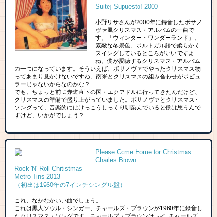
Suite¡ Supuesto! 2000
小野リサさんが2000年に録音したボサノ
ヴァ風クリスマス・アルバムの一曲で
す。「ウィンター・ワンダーランド」、
素敵な冬景色。ポルトガル語で柔らかく
スイングしているところがいいですよ
ね。僕が愛聴するクリスマス・アルバム
の一つになっています。そういえば、ボサノヴァでやったクリスマス物
ってあまり見かけないですね。南米とクリスマスの組み合わせがポピュ
ラーじゃないからなのかな？
でも、ちょっと前に赤道直下の国・エクアドルに行ってきたんだけど、
クリスマスの準備で盛り上がっていました。ボサノヴァとクリスマス･
ソングって、音楽的にはけっこうしっくり馴染んでいると僕は思うんで
すけど、いかがでしょう？
Please Come Home for Christmas
Charles Brown
Rock 'N' Roll Chrtistmas
Metro Tins 2013
（初出は1960年の7インチシングル盤）
これ、なかなかいい曲でしょう。
これは黒人ソウル・シンガー、チャールズ・ブラウンが1960年に録音し
たクリスマス・ソングです。チャールズ・ブラウンはレイ･チャールズ